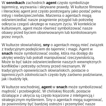
W
sennikach
zachodnich
agent
często symbolizuje
tajemnicę, wyzwania i skrywane prawdy. W kulturze filmowej
i literackiej agent jest często postrzegany jako postać pełna
intryg i niebezpieczeństw. Marzenia o agentach mogą
odzwierciedlać nasze pragnienie przygód lub potrzebę
odkrycia czegoś ukrytego w naszym życiu. W kontekście
kulturowym, agent może również symbolizować nasze
obawy przed byciem obserwowanym lub kontrolowanym
przez innych.
W kulturze słowiańskiej,
sny
o agentach mogą mieć związek
z tradycyjnym podejściem do tajemnic i magii. Agent w
snach
może symbolizować osobę, która ma dostęp do
ukrytej wiedzy lub potrafi manipulować rzeczywistością.
Może to być także odzwierciedlenie naszych wewnętrznych
konfliktów i potrzeby ochrony przed nieznanym. W
tradycyjnych opowieściach słowiańskich, postacie o
tajemniczych zdolnościach często były zarówno podziwiane,
jak i budziły lęk.
W kulturze wschodniej,
agent
w
snach
może symbolizować
mądrość i przebiegłość. W chińskiej filozofii, postacie
działające z ukrycia są często kojarzone z inteligencją i
strategicznym myśleniem. Sny o agentach mogą sugerować,
że powinniśmy być bardziej ostrożni i przemyśleć nasze