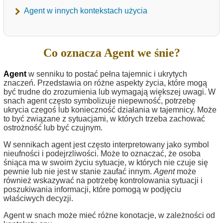
Agent w innych kontekstach użycia
Co oznacza Agent we śnie?
Agent
w senniku to postać pełna tajemnic i ukrytych
znaczeń. Przedstawia on różne aspekty życia, które mogą
być trudne do zrozumienia lub wymagają większej uwagi. W
snach agent często symbolizuje niepewność, potrzebę
ukrycia czegoś lub konieczność działania w tajemnicy. Może
to być związane z sytuacjami, w których trzeba zachować
ostrożność lub być czujnym.
W sennikach agent jest często interpretowany jako symbol
nieufności i podejrzliwości. Może to oznaczać, że osoba
śniąca ma w swoim życiu sytuacje, w których nie czuje się
pewnie lub nie jest w stanie zaufać innym.
Agent
może
również wskazywać na potrzebę kontrolowania sytuacji i
poszukiwania informacji, które pomogą w podjęciu
właściwych decyzji.
Agent w snach może mieć różne konotacje, w zależności od