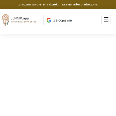
Zrozum swoje sny dzięki naszym interpretacjom.
☰