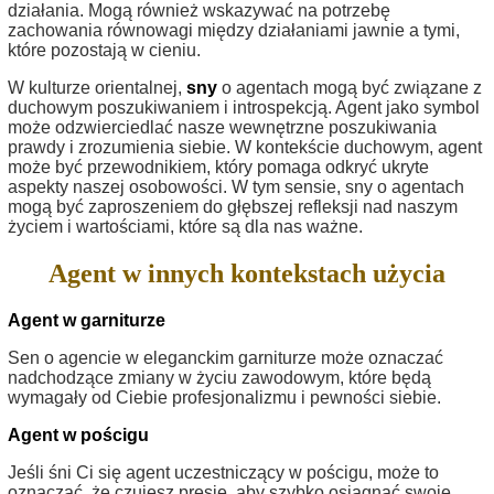
działania. Mogą również wskazywać na potrzebę
zachowania równowagi między działaniami jawnie a tymi,
które pozostają w cieniu.
W kulturze orientalnej,
sny
o agentach mogą być związane z
duchowym poszukiwaniem i introspekcją. Agent jako symbol
może odzwierciedlać nasze wewnętrzne poszukiwania
prawdy i zrozumienia siebie. W kontekście duchowym, agent
może być przewodnikiem, który pomaga odkryć ukryte
aspekty naszej osobowości. W tym sensie, sny o agentach
mogą być zaproszeniem do głębszej refleksji nad naszym
życiem i wartościami, które są dla nas ważne.
Agent w innych kontekstach użycia
Agent w garniturze
Sen o agencie w eleganckim garniturze może oznaczać
nadchodzące zmiany w życiu zawodowym, które będą
wymagały od Ciebie profesjonalizmu i pewności siebie.
Agent w pościgu
Jeśli śni Ci się agent uczestniczący w pościgu, może to
oznaczać, że czujesz presję, aby szybko osiągnąć swoje