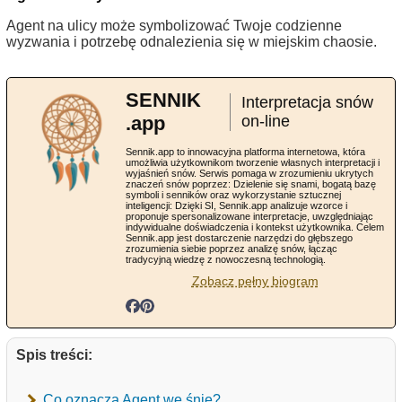
Agent na ulicy może symbolizować Twoje codzienne
wyzwania i potrzebę odnalezienia się w miejskim chaosie.
SENNIK
Interpretacja snów
.app
on-line
Sennik.app to innowacyjna platforma internetowa, która
umożliwia użytkownikom tworzenie własnych interpretacji i
wyjaśnień snów. Serwis pomaga w zrozumieniu ukrytych
znaczeń snów poprzez: Dzielenie się snami, bogatą bazę
symboli i senników oraz wykorzystanie sztucznej
inteligencji: Dzięki SI, Sennik.app analizuje wzorce i
proponuje spersonalizowane interpretacje, uwzględniając
indywidualne doświadczenia i kontekst użytkownika. Celem
Sennik.app jest dostarczenie narzędzi do głębszego
zrozumienia siebie poprzez analizę snów, łącząc
tradycyjną wiedzę z nowoczesną technologią.
Zobacz pełny biogram
Spis treści:
Co oznacza Agent we śnie?