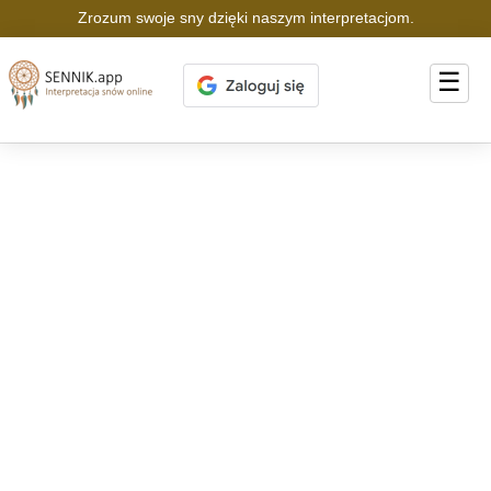
Zrozum swoje sny dzięki naszym interpretacjom.
☰