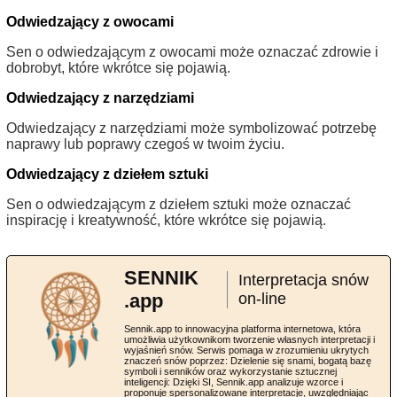
Odwiedzający z owocami
Sen o odwiedzającym z owocami może oznaczać zdrowie i
dobrobyt, które wkrótce się pojawią.
Odwiedzający z narzędziami
Odwiedzający z narzędziami może symbolizować potrzebę
naprawy lub poprawy czegoś w twoim życiu.
Odwiedzający z dziełem sztuki
Sen o odwiedzającym z dziełem sztuki może oznaczać
inspirację i kreatywność, które wkrótce się pojawią.
SENNIK
Interpretacja snów
.app
on-line
Sennik.app to innowacyjna platforma internetowa, która
umożliwia użytkownikom tworzenie własnych interpretacji i
wyjaśnień snów. Serwis pomaga w zrozumieniu ukrytych
znaczeń snów poprzez: Dzielenie się snami, bogatą bazę
symboli i senników oraz wykorzystanie sztucznej
inteligencji: Dzięki SI, Sennik.app analizuje wzorce i
proponuje spersonalizowane interpretacje, uwzględniając