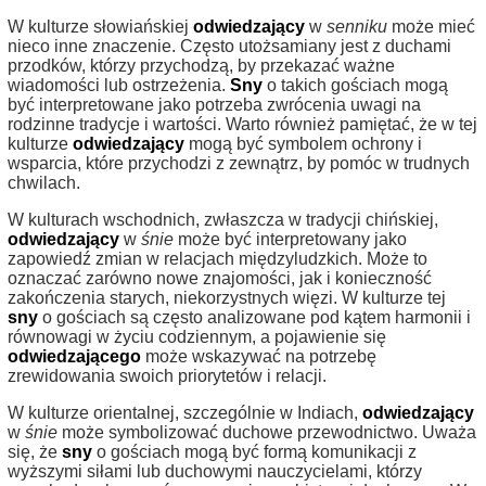
W kulturze słowiańskiej
odwiedzający
w
senniku
może mieć
nieco inne znaczenie. Często utożsamiany jest z duchami
przodków, którzy przychodzą, by przekazać ważne
wiadomości lub ostrzeżenia.
Sny
o takich gościach mogą
być interpretowane jako potrzeba zwrócenia uwagi na
rodzinne tradycje i wartości. Warto również pamiętać, że w tej
kulturze
odwiedzający
mogą być symbolem ochrony i
wsparcia, które przychodzi z zewnątrz, by pomóc w trudnych
chwilach.
W kulturach wschodnich, zwłaszcza w tradycji chińskiej,
odwiedzający
w
śnie
może być interpretowany jako
zapowiedź zmian w relacjach międzyludzkich. Może to
oznaczać zarówno nowe znajomości, jak i konieczność
zakończenia starych, niekorzystnych więzi. W kulturze tej
sny
o gościach są często analizowane pod kątem harmonii i
równowagi w życiu codziennym, a pojawienie się
odwiedzającego
może wskazywać na potrzebę
zrewidowania swoich priorytetów i relacji.
W kulturze orientalnej, szczególnie w Indiach,
odwiedzający
w
śnie
może symbolizować duchowe przewodnictwo. Uważa
się, że
sny
o gościach mogą być formą komunikacji z
wyższymi siłami lub duchowymi nauczycielami, którzy