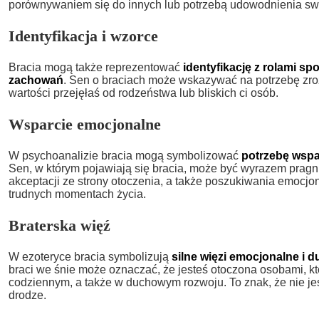
porównywaniem się do innych lub potrzebą udowodnienia swo
Identyfikacja i wzorce
Bracia mogą także reprezentować
identyfikację z rolami sp
zachowań
. Sen o braciach może wskazywać na potrzebę zroz
wartości przejęłaś od rodzeństwa lub bliskich ci osób.
Wsparcie emocjonalne
W psychoanalizie bracia mogą symbolizować
potrzebę wsp
Sen, w którym pojawiają się bracia, może być wyrazem pragnie
akceptacji ze strony otoczenia, a także poszukiwania emocjo
trudnych momentach życia.
Braterska więź
W ezoteryce bracia symbolizują
silne więzi emocjonalne i 
braci we śnie może oznaczać, że jesteś otoczona osobami, kt
codziennym, a także w duchowym rozwoju. To znak, że nie je
drodze.