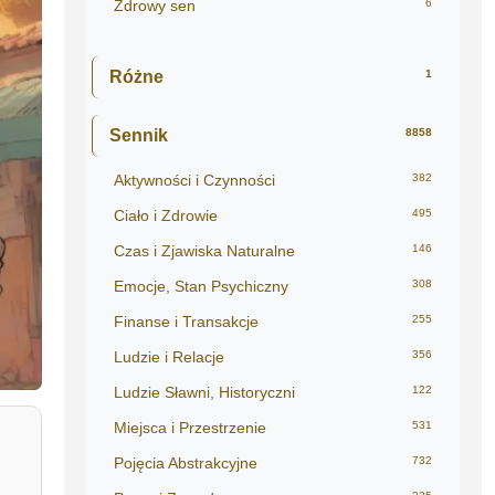
Zdrowy sen
6
Różne
1
Sennik
8858
Aktywności i Czynności
382
Ciało i Zdrowie
495
Czas i Zjawiska Naturalne
146
Emocje, Stan Psychiczny
308
Finanse i Transakcje
255
Ludzie i Relacje
356
Ludzie Sławni, Historyczni
122
Miejsca i Przestrzenie
531
Pojęcia Abstrakcyjne
732