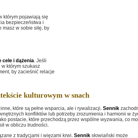
w którym pojawiają się
ia bezpieczeństwa i
e masz w sobie siłę, by
 cele i dążenia
. Jeśli
a, w którym szukasz
ent, by zacieśnić relacje
tekście kulturowym w snach
nne, które są pełne wsparcia, ale i rywalizacji.
Sennik
zachodn
nętrznych konfliktów lub potrzeby zrozumienia i harmonii w ży
ci jako postacie, które przechodzą przez wspólne wyzwania, co m
ł w obliczu trudności.
zane z tradycjami i więzami krwi.
Sennik
słowiański może