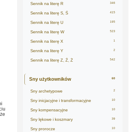
Sennik na literę R
346
Sennik na literę S, Ś
415
Sennik na literę U
195
Sennik na literę W
523
Sennik na literę X
1
Sennik na literę Y
2
Sennik na literę Z, Ź, Ż
542
Sny użytkowników
60
Sny archetypowe
2
Sny inicjacyjne i transformacyjne
10
i
ciu
Sny kompensacyjne
10
oże
Sny lękowe i koszmary
39
Sny prorocze
10