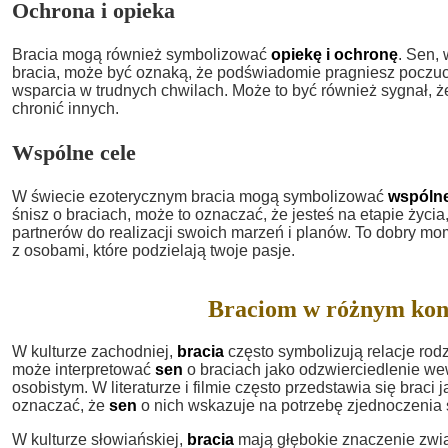
Ochrona i opieka
Bracia mogą również symbolizować
opiekę i ochronę
. Sen, 
bracia, może być oznaką, że podświadomie pragniesz poczuc
wsparcia w trudnych chwilach. Może to być również sygnał, ż
chronić innych.
Wspólne cele
W świecie ezoterycznym bracia mogą symbolizować
wspólne
śnisz o braciach, może to oznaczać, że jesteś na etapie życi
partnerów do realizacji swoich marzeń i planów. To dobry mom
z osobami, które podzielają twoje pasje.
Braciom w różnym kon
W kulturze zachodniej,
bracia
często symbolizują relacje rodzi
może interpretować
sen
o braciach jako odzwierciedlenie wew
osobistym. W literaturze i filmie często przedstawia się bra
oznaczać, że
sen
o nich wskazuje na potrzebę zjednoczenia si
W kulturze słowiańskiej,
bracia
mają głębokie znaczenie zwią