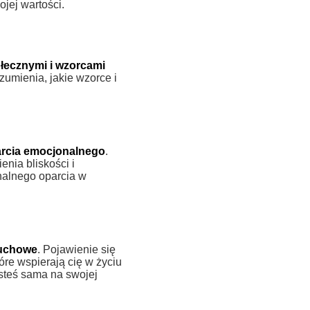
jej wartości.
ołecznymi i wzorcami
umienia, jakie wzorce i
arcia emocjonalnego
.
nia bliskości i
nalnego oparcia w
duchowe
. Pojawienie się
óre wspierają cię w życiu
steś sama na swojej