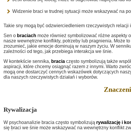
Widzenie braci w trudnej sytuacji może wskazywać na pot
Takie sny mogą być odzwierciedleniem rzeczywistych relacji 
Sen o
braciach
może również symbolizować różne aspekty os
nasze wewnętrzne konflikty, potrzeby lub pragnienia. Może to 
zrozumieć, jakie emocje dominują w naszym życiu. W senniku
zależności od tego, jak przebiega interakcja we śnie.
W kontekście sennika,
bracia
często symbolizują także wspól
aspiracji, które chcemy osiągnąć razem z innymi. Warto zwró
mogą one dostarczyć cennych wskazówek dotyczących naszych r
dla naszych rzeczywistych działań i wyborów.
Znaczeni
Rywalizacja
W psychoanalizie bracia często symbolizują
rywalizację i k
się braci we śnie może wskazywać na wewnętrzny konflikt zw