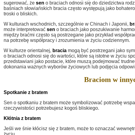
sugerować, że
sen
o braciach odnosi się do dziedzictwa rod
baśniach słowiańskich bracia często występują jako bohater
troski o bliskich.
W kulturach wschodnich, szczególnie w Chinach i Japonii,
br
może interpretować
sen
o braciach jako poszukiwanie harmoni
między braćmi często są postrzegane jako przykład współpra
na potrzebę współpracy i zrozumienia w życiu codziennym.
W kulturze orientalnej,
bracia
mogą być postrzegani jako symb
o braciach odnosi się do wartości, które są istotne w życiu s
przedstawiani jako postacie, które muszą podejmować trudne
dokonania ważnych wyborów życiowych lub podjęcia odpowie
Braciom w innyc
Spotkanie z bratem
Sen o spotkaniu z bratem może symbolizować potrzebę wspar
rzeczywistości potrzebujesz kogoś bliskiego.
Kłótnia z bratem
Jeśli we śnie kłócisz się z bratem, może to oznaczać wewnęt
życiu.