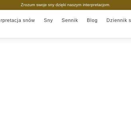
Zrozum swoje sny dzięki naszym interpretacjom.
erpretacja snów
Sny
Sennik
Blog
Dziennik 