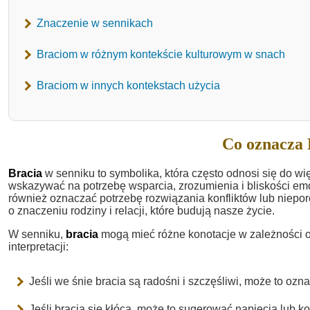
Znaczenie w sennikach
Braciom w różnym kontekście kulturowym w snach
Braciom w innych kontekstach użycia
Co oznacza 
Bracia
w senniku to symbolika, która często odnosi się do wi
wskazywać na potrzebę wsparcia, zrozumienia i bliskości em
również oznaczać potrzebę rozwiązania konfliktów lub niepor
o znaczeniu rodziny i relacji, które budują nasze życie.
W senniku,
bracia
mogą mieć różne konotacje w zależności od
interpretacji:
Jeśli we śnie bracia są radośni i szczęśliwi, może to ozn
Jeśli bracia się kłócą, może to sugerować napięcia lub ko