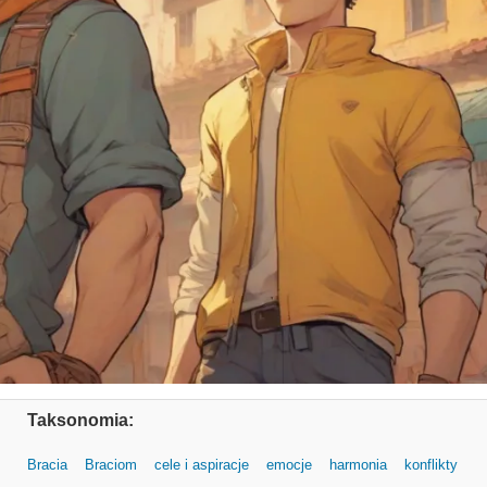
Taksonomia:
Bracia
Braciom
cele i aspiracje
emocje
harmonia
konflikty