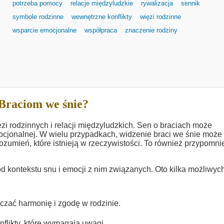
potrzeba pomocy
relacje międzyludzkie
rywalizacja
sennik
symbole rodzinne
wewnętrzne konflikty
więzi rodzinne
wsparcie emocjonalne
współpraca
znaczenie rodziny
Braciom we śnie?
ęzi rodzinnych i relacji międzyludzkich. Sen o braciach może
ocjonalnej. W wielu przypadkach, widzenie braci we śnie może
ozumień, które istnieją w rzeczywistości. To również przypomni
 kontekstu snu i emocji z nim związanych. Oto kilka możliwyc
aczać harmonię i zgodę w rodzinie.
nflikty, które wymagają uwagi.