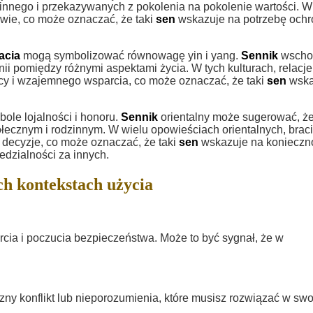
zinnego i przekazywanych z pokolenia na pokolenie wartości. W
owie, co może oznaczać, że taki
sen
wskazuje na potrzebę ochr
acia
mogą symbolizować równowagę yin i yang.
Sennik
wscho
i pomiędzy różnymi aspektami życia. W tych kulturach, relacje
cy i wzajemnego wsparcia, co może oznaczać, że taki
sen
wska
ole lojalności i honoru.
Sennik
orientalny może sugerować, ż
połecznym i rodzinnym. W wielu opowieściach orientalnych, brac
 decyzje, co może oznaczać, że taki
sen
wskazuje na konieczn
dzialności za innych.
h kontekstach użycia
cia i poczucia bezpieczeństwa. Może to być sygnał, że w
rzny konflikt lub nieporozumienia, które musisz rozwiązać w sw