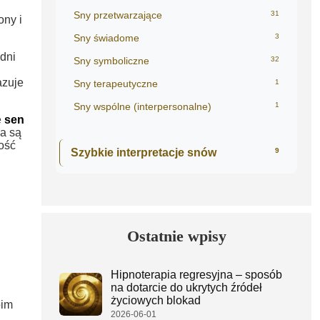
Sny przetwarzające
31
ony i
Sny świadome
3
dni
Sny symboliczne
32
zuje
Sny terapeutyczne
1
Sny wspólne (interpersonalne)
1
e
sen
ia są
ość
Szybkie interpretacje snów
9
Ostatnie wpisy
Hipnoterapia regresyjna – sposób
na dotarcie do ukrytych źródeł
życiowych blokad
oim
2026-06-01