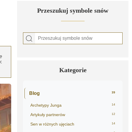
Przeszukuj symbole snów
e
.
Kategorie
Blog
39
Archetypy Junga
14
Artykuły partnerów
12
Sen w różnych ujęciach
14