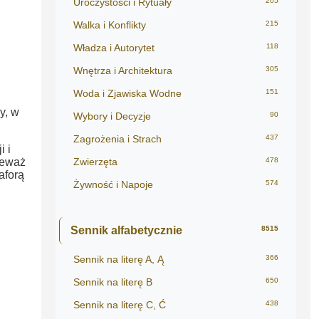
Uroczystości i Rytuały
205
Walka i Konflikty
215
Władza i Autorytet
118
Wnętrza i Architektura
305
Woda i Zjawiska Wodne
151
y, w
Wybory i Decyzje
90
Zagrożenia i Strach
437
i i
ieważ
Zwierzęta
478
aforą
Żywność i Napoje
574
Sennik alfabetycznie
8515
Sennik na literę A, Ą
366
Sennik na literę B
650
Sennik na literę C, Ć
438