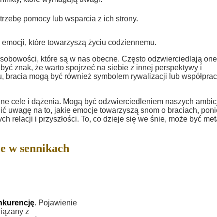
rzebę pomocy lub wsparcia z ich strony.
i emocji, które towarzyszą życiu codziennemu.
obowości, które są w nas obecne. Często odzwierciedlają one
być znak, że warto spojrzeć na siebie z innej perspektywy i
, bracia mogą być również symbolem rywalizacji lub współprac
ne cele i dążenia. Mogą być odzwierciedleniem naszych ambicj
cić uwagę na to, jakie emocje towarzyszą snom o braciach, pon
elacji i przyszłości. To, co dzieje się we śnie, może być met
e w sennikach
onkurencję
. Pojawienie
iązany z