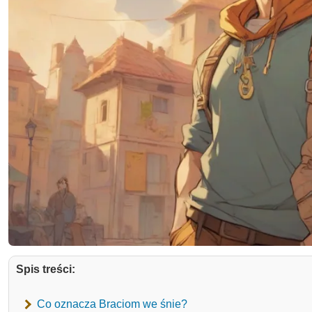
Spis treści:
Co oznacza Braciom we śnie?