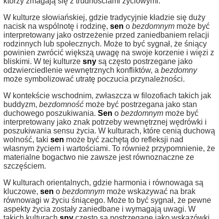
którzy zmagają się z trudnościami życiowymi.
W kulturze słowiańskiej, gdzie tradycyjnie kładzie się duży
nacisk na wspólnotę i rodzinę,
sen
o
bezdomnym
może być
interpretowany jako ostrzeżenie przed zaniedbaniem relacji
rodzinnych lub społecznych. Może to być sygnał, że śniący
powinien zwrócić większą uwagę na swoje korzenie i więzi z
bliskimi. W tej kulturze
sny
są często postrzegane jako
odzwierciedlenie wewnętrznych konfliktów, a
bezdomny
może symbolizować utratę poczucia przynależności.
W kontekście wschodnim, zwłaszcza w filozofiach takich jak
buddyzm,
bezdomność
może być postrzegana jako stan
duchowego poszukiwania.
Sen
o
bezdomnym
może być
interpretowany jako znak potrzeby wewnętrznej wędrówki i
poszukiwania sensu życia. W kulturach, które cenią duchową
wolność, taki
sen
może być zachętą do refleksji nad
własnym życiem i wartościami. To również przypomnienie, że
materialne bogactwo nie zawsze jest równoznaczne ze
szczęściem.
W kulturach orientalnych, gdzie harmonia i równowaga są
kluczowe,
sen
o
bezdomnym
może wskazywać na brak
równowagi w życiu śniącego. Może to być sygnał, że pewne
aspekty życia zostały zaniedbane i wymagają uwagi. W
takich kulturach
sny
często są postrzegane jako wskazówki