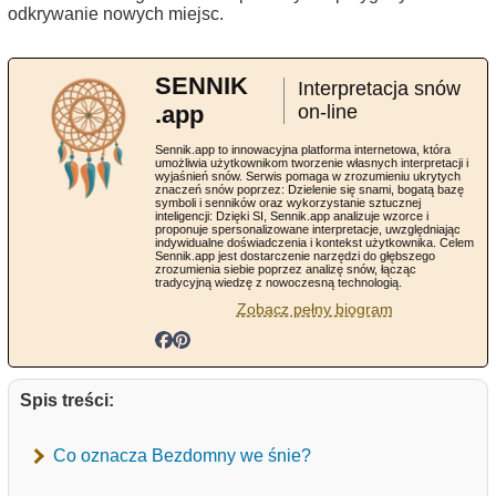
odkrywanie nowych miejsc.
SENNIK
Interpretacja snów
.app
on-line
Sennik.app to innowacyjna platforma internetowa, która
umożliwia użytkownikom tworzenie własnych interpretacji i
wyjaśnień snów. Serwis pomaga w zrozumieniu ukrytych
znaczeń snów poprzez: Dzielenie się snami, bogatą bazę
symboli i senników oraz wykorzystanie sztucznej
inteligencji: Dzięki SI, Sennik.app analizuje wzorce i
proponuje spersonalizowane interpretacje, uwzględniając
indywidualne doświadczenia i kontekst użytkownika. Celem
Sennik.app jest dostarczenie narzędzi do głębszego
zrozumienia siebie poprzez analizę snów, łącząc
tradycyjną wiedzę z nowoczesną technologią.
Zobacz pełny biogram
Spis treści:
Co oznacza Bezdomny we śnie?