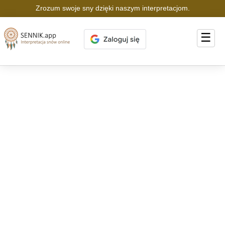
Zrozum swoje sny dzięki naszym interpretacjom.
☰