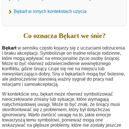
Bękart w innych kontekstach użycia
Co oznacza Bękart we śnie?
Bękart
w senniku często kojarzy się z uczuciami odrzucenia
i braku akceptacji. Symbolizuje on trudne relacje rodzinne,
które mogą wpływać na emocjonalne życie osoby śniącej.
Może to być również odzwierciedlenie wewnętrznego
konfliktu, gdzie śniący czuje się nie na miejscu lub
niewystarczająco dobry. Sny o bękartach mogą być bolesne,
ale jednocześnie stanowią ważny sygnał do pracy nad
relacjami i samoakceptacją.
W kontekście snu, bękart może również symbolizować
nieoczekiwane zmiany lub sytuacje, które wymagają
natychmiastowej uwagi. Może to być znak, że śniący musi
skonfrontować się z problemem, który był dotychczas
ignorowany. Warto zwrócić uwagę na to, jakie emocje
towarzyszą temu symbolowi, ponieważ mogą one
wskazywać na głębsze problemy, które nie zostały jeszcze