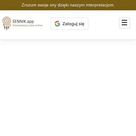
Zrozum swoje sny dzięki naszym interpretacjom.
☰