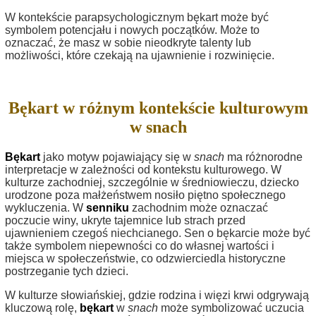
W kontekście parapsychologicznym bękart może być
symbolem potencjału i nowych początków. Może to
oznaczać, że masz w sobie nieodkryte talenty lub
możliwości, które czekają na ujawnienie i rozwinięcie.
Bękart w różnym kontekście kulturowym
w snach
Bękart
jako motyw pojawiający się w
snach
ma różnorodne
interpretacje w zależności od kontekstu kulturowego. W
kulturze zachodniej, szczególnie w średniowieczu, dziecko
urodzone poza małżeństwem nosiło piętno społecznego
wykluczenia. W
senniku
zachodnim może oznaczać
poczucie winy, ukryte tajemnice lub strach przed
ujawnieniem czegoś niechcianego. Sen o bękarcie może być
także symbolem niepewności co do własnej wartości i
miejsca w społeczeństwie, co odzwierciedla historyczne
postrzeganie tych dzieci.
W kulturze słowiańskiej, gdzie rodzina i więzi krwi odgrywają
kluczową rolę,
bękart
w
snach
może symbolizować uczucia