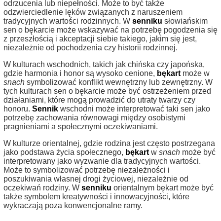
odrzucenia lub niepełności. Może to być także
odzwierciedlenie lęków związanych z naruszeniem
tradycyjnych wartości rodzinnych. W
senniku
słowiańskim
sen o bękarcie może wskazywać na potrzebę pogodzenia się
z przeszłością i akceptacji siebie takiego, jakim się jest,
niezależnie od pochodzenia czy historii rodzinnej.
W kulturach wschodnich, takich jak chińska czy japońska,
gdzie harmonia i honor są wysoko cenione,
bękart
może w
snach
symbolizować konflikt wewnętrzny lub zewnętrzny. W
tych kulturach sen o bękarcie może być ostrzeżeniem przed
działaniami, które mogą prowadzić do utraty twarzy czy
honoru.
Sennik
wschodni może interpretować taki sen jako
potrzebę zachowania równowagi między osobistymi
pragnieniami a społecznymi oczekiwaniami.
W kulturze orientalnej, gdzie rodzina jest często postrzegana
jako podstawa życia społecznego,
bękart
w
snach
może być
interpretowany jako wyzwanie dla tradycyjnych wartości.
Może to symbolizować potrzebę niezależności i
poszukiwania własnej drogi życiowej, niezależnie od
oczekiwań rodziny. W
senniku
orientalnym bękart może być
także symbolem kreatywności i innowacyjności, które
wykraczają poza konwencjonalne ramy.