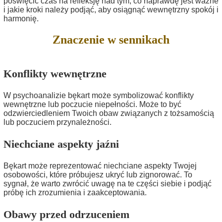
poświęcić czas na refleksję nad tym, co naprawdę jest ważne
i jakie kroki należy podjąć, aby osiągnąć wewnętrzny spokój i
harmonię.
Znaczenie w sennikach
Konflikty wewnętrzne
W psychoanalizie bękart może symbolizować konflikty
wewnętrzne lub poczucie niepełności. Może to być
odzwierciedleniem Twoich obaw związanych z tożsamością
lub poczuciem przynależności.
Niechciane aspekty jaźni
Bękart może reprezentować niechciane aspekty Twojej
osobowości, które próbujesz ukryć lub zignorować. To
sygnał, że warto zwrócić uwagę na te części siebie i podjąć
próbę ich zrozumienia i zaakceptowania.
Obawy przed odrzuceniem