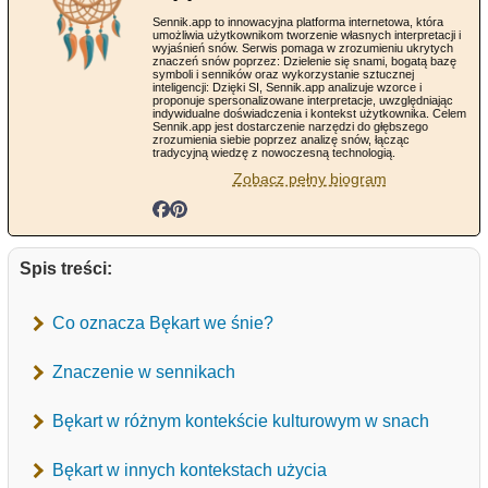
Sennik.app to innowacyjna platforma internetowa, która
umożliwia użytkownikom tworzenie własnych interpretacji i
wyjaśnień snów. Serwis pomaga w zrozumieniu ukrytych
znaczeń snów poprzez: Dzielenie się snami, bogatą bazę
symboli i senników oraz wykorzystanie sztucznej
inteligencji: Dzięki SI, Sennik.app analizuje wzorce i
proponuje spersonalizowane interpretacje, uwzględniając
indywidualne doświadczenia i kontekst użytkownika. Celem
Sennik.app jest dostarczenie narzędzi do głębszego
zrozumienia siebie poprzez analizę snów, łącząc
tradycyjną wiedzę z nowoczesną technologią.
Zobacz pełny biogram
Spis treści:
Co oznacza Bękart we śnie?
Znaczenie w sennikach
Bękart w różnym kontekście kulturowym w snach
Bękart w innych kontekstach użycia