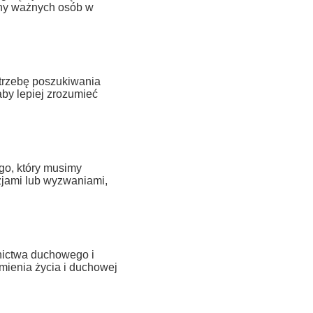
ony ważnych osób w
trzebę poszukiwania
aby lepiej zrozumieć
go, który musimy
zjami lub wyzwaniami,
nictwa duchowego i
mienia życia i duchowej