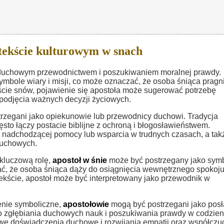
tekście kulturowym w snach
 duchowym przewodnictwem i poszukiwaniem moralnej prawdy.
ymbole wiary i misji, co może oznaczać, że osoba śniąca pragn
cie snów, pojawienie się apostoła może sugerować potrzebę
 podjęcia ważnych decyzji życiowych.
rzegani jako opiekunowie lub przewodnicy duchowi. Tradycja
ęsto łączy postacie biblijne z ochroną i błogosławieństwem.
k nadchodzącej pomocy lub wsparcia w trudnych czasach, a tak
duchowych.
kluczową rolę,
apostoł w śnie
może być postrzegany jako sym
ć, że osoba śniąca dąży do osiągnięcia wewnętrznego spokoju
kście, apostoł może być interpretowany jako przewodnik w
zenie symboliczne,
apostołowie
mogą być postrzegani jako pos
do zgłębiania duchowych nauk i poszukiwania prawdy w codzie
owe doświadczenia duchowe i rozwijania empatii oraz współczu