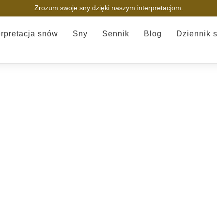
Zrozum swoje sny dzięki naszym interpretacjom.
erpretacja snów
Sny
Sennik
Blog
Dziennik 