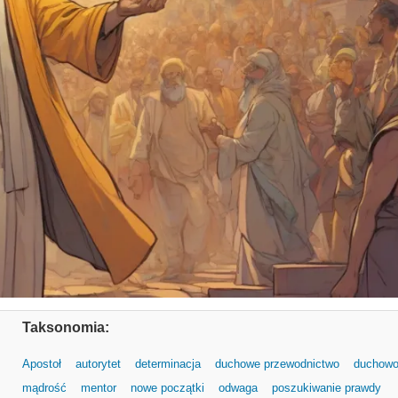
Taksonomia:
Apostoł
autorytet
determinacja
duchowe przewodnictwo
duchow
mądrość
mentor
nowe początki
odwaga
poszukiwanie prawdy