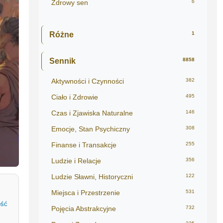
Zdrowy sen
6
Różne
1
Sennik
8858
Aktywności i Czynności
382
Ciało i Zdrowie
495
Czas i Zjawiska Naturalne
146
Emocje, Stan Psychiczny
308
Finanse i Transakcje
255
Ludzie i Relacje
356
Ludzie Sławni, Historyczni
122
Miejsca i Przestrzenie
531
ość
Pojęcia Abstrakcyjne
732