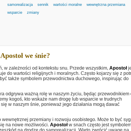
samorealizacja
sennik
wartości moralne
wewnętrzna przemiana
wsparcie
zmiany
Apostoł we śnie?
ń, w zależności od kontekstu snu. Przede wszystkim,
Apostoł
j
e do wartości religijnych i moralnych. Często kojarzy się z po
yć także symbolem przewodnictwa duchowego, inspirując do
ra odgrywa ważną rolę w naszym życiu, będąc przewodnikiem 
emy kogoś, kto wskaże nam drogę lub wsparcie w trudnych
się w naszym śnie, ponieważ jego działania mogą dawać
 wewnętrznej przemiany i rozwoju osobistego. Może to być syg
 się na nowe możliwości.
Apostoł
w snach często jest symbole
rzeszkód na drodze do samorealizacji. Warto zwrócić uwagę na