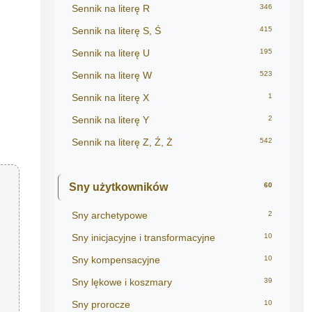
Sennik na literę R
346
Sennik na literę S, Ś
415
Sennik na literę U
195
Sennik na literę W
523
Sennik na literę X
1
Sennik na literę Y
2
Sennik na literę Z, Ź, Ż
542
Sny użytkowników
60
Sny archetypowe
2
Sny inicjacyjne i transformacyjne
10
Sny kompensacyjne
10
Sny lękowe i koszmary
39
Sny prorocze
10