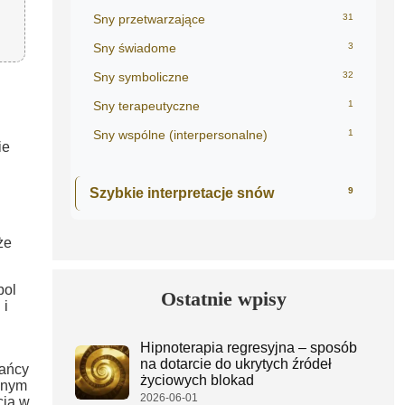
Sny przetwarzające
31
Sny świadome
3
Sny symboliczne
32
Sny terapeutyczne
1
Sny wspólne (interpersonalne)
1
ie
Szybkie interpretacje snów
9
że
bol
Ostatnie wpisy
 i
Hipnoterapia regresyjna – sposób
na dotarcie do ukrytych źródeł
łańcy
życiowych blokad
nnym
2026-06-01
cia w