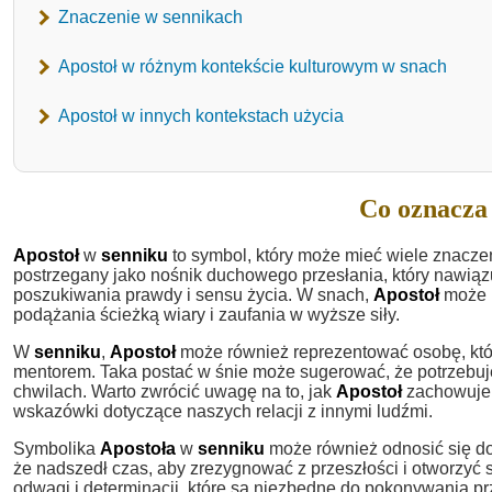
Znaczenie w sennikach
Apostoł w różnym kontekście kulturowym w snach
Apostoł w innych kontekstach użycia
Co oznacza 
Apostoł
w
senniku
to symbol, który może mieć wiele znacze
postrzegany jako nośnik duchowego przesłania, który nawiązuj
poszukiwania prawdy i sensu życia. W snach,
Apostoł
może b
podążania ścieżką wiary i zaufania w wyższe siły.
W
senniku
,
Apostoł
może również reprezentować osobę, któ
mentorem. Taka postać w śnie może sugerować, że potrzebuj
chwilach. Warto zwrócić uwagę na to, jak
Apostoł
zachowuje 
wskazówki dotyczące naszych relacji z innymi ludźmi.
Symbolika
Apostoła
w
senniku
może również odnosić się do
że nadszedł czas, aby zrezygnować z przeszłości i otworzyć
odwagi i determinacji, które są niezbędne do pokonywania p