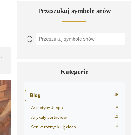
Przeszukuj symbole snów
e
Kategorie
Blog
39
Archetypy Junga
14
Artykuły partnerów
12
Sen w różnych ujęciach
14