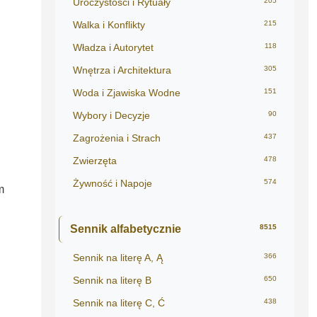
Uroczystości i Rytuały
205
Walka i Konflikty
215
Władza i Autorytet
118
Wnętrza i Architektura
305
Woda i Zjawiska Wodne
151
Wybory i Decyzje
90
Zagrożenia i Strach
437
Zwierzęta
478
Żywność i Napoje
574
m
Sennik alfabetycznie
8515
Sennik na literę A, Ą
366
Sennik na literę B
650
Sennik na literę C, Ć
438