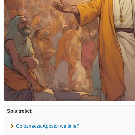
Spis treści:
Co oznacza Apostoł we śnie?