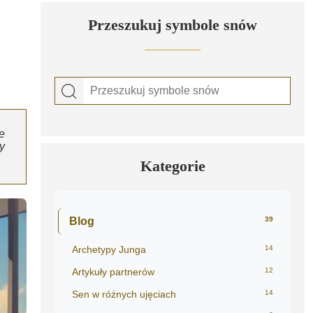
Przeszukuj symbole snów
e
y
Kategorie
Blog
39
Archetypy Junga
14
Artykuły partnerów
12
Sen w różnych ujęciach
14