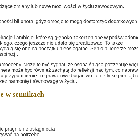
odzące zmiany lub nowe możliwości w życiu zawodowym.
ecności bilionera, gdyż emocje te mogą dostarczyć dodatkowych
acje i ambicje, które są głęboko zakorzenione w podświadomo
iego, czego jeszcze nie udało się zrealizować. To także
wydają się one na początku nieosiągalne. Sen o bilionerze moż
spiracji.
 samooceny. Może to być sygnał, że osoba śniąca potrzebuje wię
onera może być również zachętą do refleksji nad tym, co napra
 To przypomnienie, że prawdziwe bogactwo to nie tylko pieniądze
rzez harmonię i równowagę w życiu.
e w sennikach
je pragnienie osiągnięcia
zywać na potrzebę