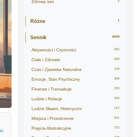
Zdrowy sen
6
Różne
1
Sennik
8858
Aktywności i Czynności
382
Ciało i Zdrowie
495
Czas i Zjawiska Naturalne
146
Emocje, Stan Psychiczny
308
Finanse i Transakcje
255
Ludzie i Relacje
356
Ludzie Sławni, Historyczni
122
Miejsca i Przestrzenie
531
Pojęcia Abstrakcyjne
732
ść