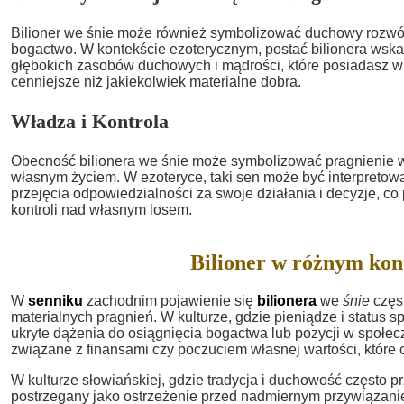
Bilioner we śnie może również symbolizować duchowy rozwó
bogactwo. W kontekście ezoterycznym, postać bilionera wsk
głębokich zasobów duchowych i mądrości, które posiadasz w 
cenniejsze niż jakiekolwiek materialne dobra.
Władza i Kontrola
Obecność bilionera we śnie może symbolizować pragnienie wł
własnym życiem. W ezoteryce, taki sen może być interpreto
przejęcia odpowiedzialności za swoje działania i decyzje, co
kontroli nad własnym losem.
Bilioner w różnym kon
W
senniku
zachodnim pojawienie się
bilionera
we
śnie
częst
materialnych pragnień. W kulturze, gdzie pieniądze i status 
ukryte dążenia do osiągnięcia bogactwa lub pozycji w spo
związane z finansami czy poczuciem własnej wartości, które 
W kulturze słowiańskiej, gdzie tradycja i duchowość często p
postrzegany jako ostrzeżenie przed nadmiernym przywiązani