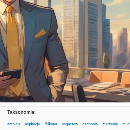
Taksonomia:
ambicje
aspiracje
Bilioner
bogactwo
harmonia
marzenia
miło