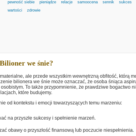
pewność siebie
pieniądze
relacje
samoocena
sennik
sukces
wartości
zdrowie
Bilioner we śnie?
materialne, ale przede wszystkim wewnętrzną obfitość, którą 
Widzenie bilionera we śnie może oznaczać, że osoba śniąca aspir
 osobistym. To także przypomnienie, że prawdziwe bogactwo n
lacjach, które budujemy.
żnie od kontekstu i emocji towarzyszących temu marzeniu:
wać na przyszłe sukcesy i spełnienie marzeń.
czać obawy o przyszłość finansową lub poczucie niespełnienia.