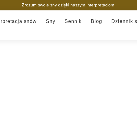
Zrozum swoje sny dzięki naszym interpretacjom.
erpretacja snów
Sny
Sennik
Blog
Dziennik 