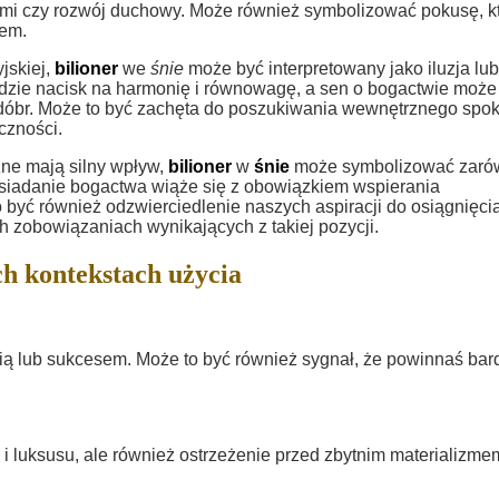
skimi czy rozwój duchowy. Może również symbolizować pokusę, k
wem.
jskiej,
bilioner
we
śnie
może być interpretowany jako iluzja lub
dzie nacisk na harmonię i równowagę, a sen o bogactwie może
 dóbr. Może to być zachęta do poszukiwania wewnętrznego spok
czności.
czne mają silny wpływ,
bilioner
w
śnie
może symbolizować zaró
posiadanie bogactwa wiąże się z obowiązkiem wspierania
 być również odzwierciedlenie naszych aspiracji do osiągnięci
h zobowiązaniach wynikających z takiej pozycji.
ch kontekstach użycia
ią lub sukcesem. Może to być również sygnał, że powinnaś bard
 luksusu, ale również ostrzeżenie przed zbytnim materializme