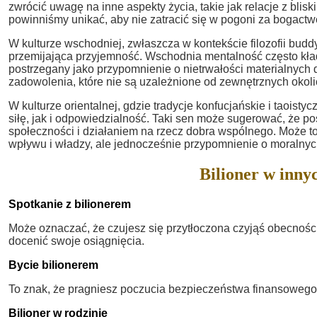
zwrócić uwagę na inne aspekty życia, takie jak relacje z bli
powinniśmy unikać, aby nie zatracić się w pogoni za bogact
W kulturze wschodniej, zwłaszcza w kontekście filozofii buddy
przemijająca przyjemność. Wschodnia mentalność często kła
postrzegany jako przypomnienie o nietrwałości materialnych
zadowolenia, które nie są uzależnione od zewnętrznych okoli
W kulturze orientalnej, gdzie tradycje konfucjańskie i taoisty
siłę, jak i odpowiedzialność. Taki sen może sugerować, że 
społeczności i działaniem na rzecz dobra wspólnego. Może to
wpływu i władzy, ale jednocześnie przypomnienie o moralnyc
Bilioner w inny
Spotkanie z bilionerem
Może oznaczać, że czujesz się przytłoczona czyjąś obecnośc
docenić swoje osiągnięcia.
Bycie bilionerem
To znak, że pragniesz poczucia bezpieczeństwa finansowego i
Bilioner w rodzinie