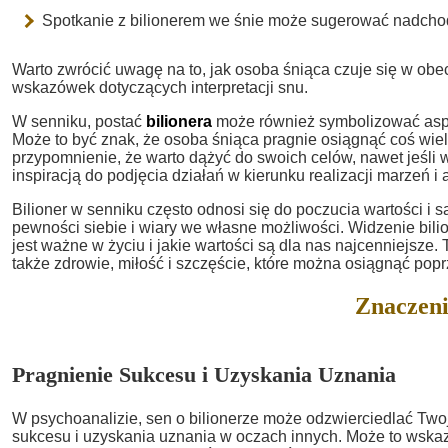
Spotkanie z bilionerem we śnie może sugerować nadch
Warto zwrócić uwagę na to, jak osoba śniąca czuje się w ob
wskazówek dotyczących interpretacji snu.
W senniku, postać
bilionera
może również symbolizować aspir
Może to być znak, że osoba śniąca pragnie osiągnąć coś wielk
przypomnienie, że warto dążyć do swoich celów, nawet jeśli 
inspiracją do podjęcia działań w kierunku realizacji marzeń i a
Bilioner w senniku często odnosi się do poczucia wartości i
pewności siebie i wiary we własne możliwości. Widzenie bili
jest ważne w życiu i jakie wartości są dla nas najcenniejsze.
także zdrowie, miłość i szczęście, które można osiągnąć pop
Znaczeni
Pragnienie Sukcesu i Uzyskania Uznania
W psychoanalizie, sen o bilionerze może odzwierciedlać Two
sukcesu i uzyskania uznania w oczach innych. Może to wska