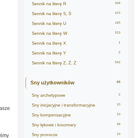
Sennik na literę R
346
Sennik na literę S, Ś
415
Sennik na literę U
195
Sennik na literę W
523
Sennik na literę X
1
Sennik na literę Y
2
Sennik na literę Z, Ź, Ż
542
Sny użytkowników
60
Sny archetypowe
2
Sny inicjacyjne i transformacyjne
10
nasze
Sny kompensacyjne
10
Sny lękowe i koszmary
39
Sny prorocze
10
iśmy