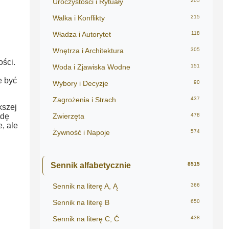
Uroczystości i Rytuały
205
Walka i Konflikty
215
Władza i Autorytet
118
Wnętrza i Architektura
305
ści.
Woda i Zjawiska Wodne
151
e być
Wybory i Decyzje
90
Zagrożenia i Strach
437
kszej
wdę
Zwierzęta
478
, ale
Żywność i Napoje
574
Sennik alfabetycznie
8515
Sennik na literę A, Ą
366
Sennik na literę B
650
Sennik na literę C, Ć
438