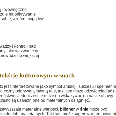
j i wewnętrzne
azuje na odkrywanie
sobie, a które mogą być
adzy i kontroli nad
wany jako wezwanie do
 prowadzi do większej
tekście kulturowym w snach
o jest interpretowane jako symbol ambicji, sukcesu i spełnienia
społeczny odgrywają istotną rolę, taki sen może odzwierciedlać 
łeczeństwie. Jednocześnie może on wskazywać na nasze obawy
często są uzależnione od materialnych osiągnięć.
rzewyższają materialne wartości,
bilioner
w
śnie
może być
em do dóbr materialnych. Taki sen może sugerować, że powinn