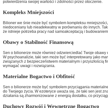
potwierdzenia swojej wartości i zdolności przez otoczenie.
Kompleks Mniejszości
Bilioner we śnie może być symbolem kompleksu mniejszości, 
niedoceniany lub nieadekwatny w porównaniu do innych. Ta
że istnieje potrzeba pracy nad samoakceptacją i budowaniem
Obawy o Stabilność Finansową
Sen o bilionerze może również odzwierciedlać Twoje obawy o
W psychoanalizie, taki sen może być interpretowany jako man
związanych z bezpieczeństwem materialnym i przyszłością f
wymagać uwagi i rozwiązania.
Materialne Bogactwo i Obfitość
Sen o bilionerze może być symbolem przyciągania materialne
do Twojego życia. W ezoteryce uważa się, że taki sen jest zna
działania są zharmonizowane z energią dostatku, co przyciąg
Duchowy Rozwój i Wewnętrzne Bogactwo