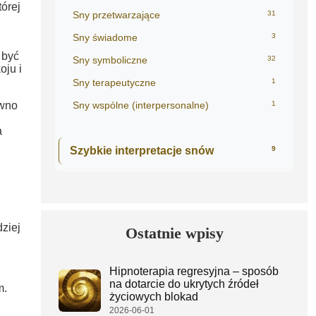
tórej
Sny przetwarzające
31
Sny świadome
3
 być
Sny symboliczne
32
oju i
Sny terapeutyczne
1
wno
Sny wspólne (interpersonalne)
1
a
Szybkie interpretacje snów
9
ziej
Ostatnie wpisy
Hipnoterapia regresyjna – sposób
na dotarcie do ukrytych źródeł
m.
życiowych blokad
2026-06-01