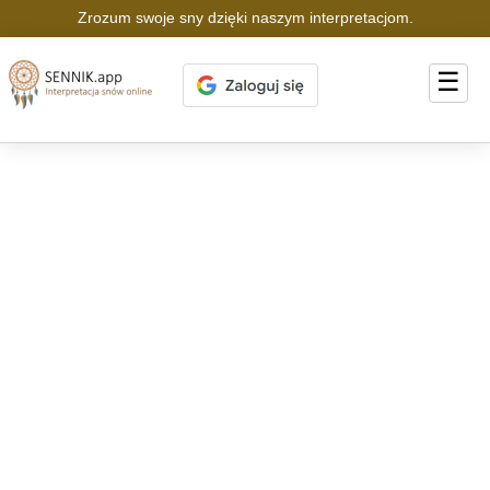
Zrozum swoje sny dzięki naszym interpretacjom.
☰