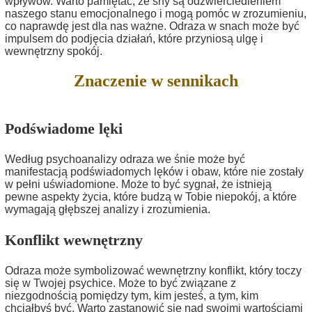
wpływów. Warto pamiętać, że sny są odzwierciedleniem
naszego stanu emocjonalnego i mogą pomóc w zrozumieniu,
co naprawdę jest dla nas ważne. Odraza w snach może być
impulsem do podjęcia działań, które przyniosą ulgę i
wewnętrzny spokój.
Znaczenie w sennikach
Podświadome lęki
Według psychoanalizy odraza we śnie może być
manifestacją podświadomych lęków i obaw, które nie zostały
w pełni uświadomione. Może to być sygnał, że istnieją
pewne aspekty życia, które budzą w Tobie niepokój, a które
wymagają głębszej analizy i zrozumienia.
Konflikt wewnętrzny
Odraza może symbolizować wewnętrzny konflikt, który toczy
się w Twojej psychice. Może to być związane z
niezgodnością pomiędzy tym, kim jesteś, a tym, kim
chciałbyś być. Warto zastanowić się nad swoimi wartościami