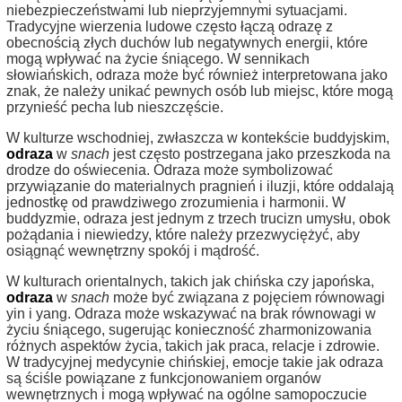
niebezpieczeństwami lub nieprzyjemnymi sytuacjami.
Tradycyjne wierzenia ludowe często łączą odrazę z
obecnością złych duchów lub negatywnych energii, które
mogą wpływać na życie śniącego. W sennikach
słowiańskich, odraza może być również interpretowana jako
znak, że należy unikać pewnych osób lub miejsc, które mogą
przynieść pecha lub nieszczęście.
W kulturze wschodniej, zwłaszcza w kontekście buddyjskim,
odraza
w
snach
jest często postrzegana jako przeszkoda na
drodze do oświecenia. Odraza może symbolizować
przywiązanie do materialnych pragnień i iluzji, które oddalają
jednostkę od prawdziwego zrozumienia i harmonii. W
buddyzmie, odraza jest jednym z trzech trucizn umysłu, obok
pożądania i niewiedzy, które należy przezwyciężyć, aby
osiągnąć wewnętrzny spokój i mądrość.
W kulturach orientalnych, takich jak chińska czy japońska,
odraza
w
snach
może być związana z pojęciem równowagi
yin i yang. Odraza może wskazywać na brak równowagi w
życiu śniącego, sugerując konieczność zharmonizowania
różnych aspektów życia, takich jak praca, relacje i zdrowie.
W tradycyjnej medycynie chińskiej, emocje takie jak odraza
są ściśle powiązane z funkcjonowaniem organów
wewnętrznych i mogą wpływać na ogólne samopoczucie