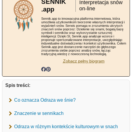
SENNIK
Interpretacja snów
.app
on-line
Sennik.app to innowacyjna platforma internetowa, która
umożliwia użytkownikom tworzenie własnych interpretacji i
wyjaśnień snów. Serwis pomaga w zrozumieniu ukrytych
znaczeń snów poprzez: Dzielenie się snami, bogatą bazę
symboli i senników oraz wykorzystanie sztucznej
inteligencji: Dzięki SI, Sennik.app analizuje wzorce i
proponuje spersonalizowane interpretacje, uwzględniając
indywidualne doświadczenia i kontekst użytkownika. Celem
Sennik.app jest dostarczenie narzędzi do głębszego
zrozumienia siebie poprzez analizę snów, łącząc
tradycyjną wiedzę z nowoczesną technologią.
Zobacz pełny biogram
Spis treści:
Co oznacza Odraza we śnie?
Znaczenie w sennikach
Odraza w różnym kontekście kulturowym w snach