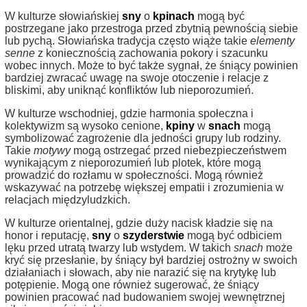
W kulturze słowiańskiej
sny
o
kpinach
mogą być
postrzegane jako przestroga przed zbytnią pewnością siebie
lub pychą. Słowiańska tradycja często wiąże takie
elementy
senne
z koniecznością zachowania pokory i szacunku
wobec innych. Może to być także sygnał, że śniący powinien
bardziej zwracać uwagę na swoje otoczenie i relacje z
bliskimi, aby uniknąć konfliktów lub nieporozumień.
W kulturze wschodniej, gdzie harmonia społeczna i
kolektywizm są wysoko cenione,
kpiny
w
snach
mogą
symbolizować zagrożenie dla jedności grupy lub rodziny.
Takie
motywy
mogą ostrzegać przed niebezpieczeństwem
wynikającym z nieporozumień lub plotek, które mogą
prowadzić do rozłamu w społeczności. Mogą również
wskazywać na potrzebę większej empatii i zrozumienia w
relacjach międzyludzkich.
W kulturze orientalnej, gdzie duży nacisk kładzie się na
honor i reputację,
sny
o
szyderstwie
mogą być odbiciem
lęku przed utratą twarzy lub wstydem. W takich
snach
może
kryć się przesłanie, by śniący był bardziej ostrożny w swoich
działaniach i słowach, aby nie narazić się na krytykę lub
potępienie. Mogą one również sugerować, że śniący
powinien pracować nad budowaniem swojej wewnętrznej