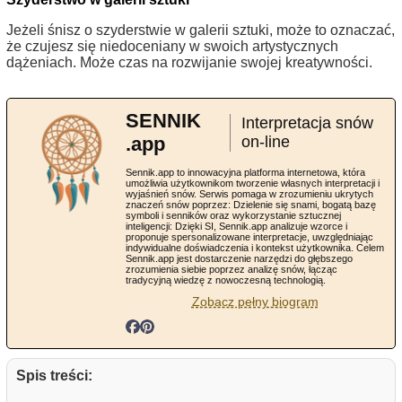
Jeżeli śnisz o szyderstwie w galerii sztuki, może to oznaczać,
że czujesz się niedoceniany w swoich artystycznych
dążeniach. Może czas na rozwijanie swojej kreatywności.
SENNIK
Interpretacja snów
.app
on-line
Sennik.app to innowacyjna platforma internetowa, która
umożliwia użytkownikom tworzenie własnych interpretacji i
wyjaśnień snów. Serwis pomaga w zrozumieniu ukrytych
znaczeń snów poprzez: Dzielenie się snami, bogatą bazę
symboli i senników oraz wykorzystanie sztucznej
inteligencji: Dzięki SI, Sennik.app analizuje wzorce i
proponuje spersonalizowane interpretacje, uwzględniając
indywidualne doświadczenia i kontekst użytkownika. Celem
Sennik.app jest dostarczenie narzędzi do głębszego
zrozumienia siebie poprzez analizę snów, łącząc
tradycyjną wiedzę z nowoczesną technologią.
Zobacz pełny biogram
Spis treści: