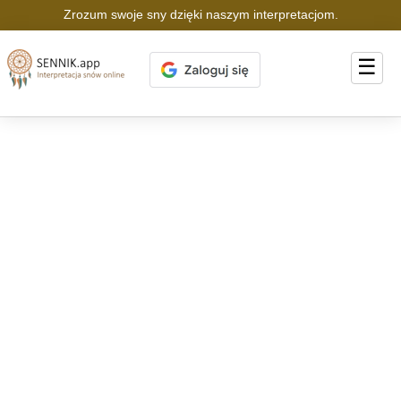
Zrozum swoje sny dzięki naszym interpretacjom.
☰