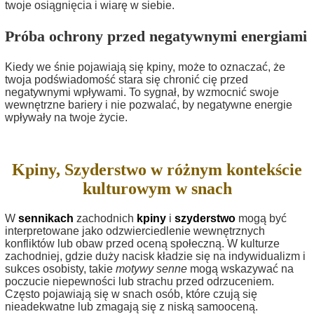
twoje osiągnięcia i wiarę w siebie.
Próba ochrony przed negatywnymi energiami
Kiedy we śnie pojawiają się kpiny, może to oznaczać, że
twoja podświadomość stara się chronić cię przed
negatywnymi wpływami. To sygnał, by wzmocnić swoje
wewnętrzne bariery i nie pozwalać, by negatywne energie
wpływały na twoje życie.
Kpiny, Szyderstwo w różnym kontekście
kulturowym w snach
W
sennikach
zachodnich
kpiny
i
szyderstwo
mogą być
interpretowane jako odzwierciedlenie wewnętrznych
konfliktów lub obaw przed oceną społeczną. W kulturze
zachodniej, gdzie duży nacisk kładzie się na indywidualizm i
sukces osobisty, takie
motywy senne
mogą wskazywać na
poczucie niepewności lub strachu przed odrzuceniem.
Często pojawiają się w snach osób, które czują się
nieadekwatne lub zmagają się z niską samooceną.