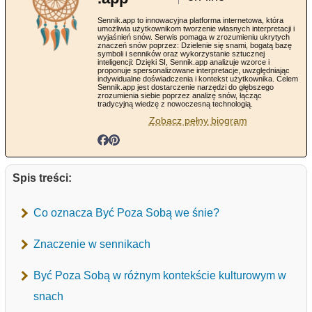
Sennik.app to innowacyjna platforma internetowa, która
umożliwia użytkownikom tworzenie własnych interpretacji i
wyjaśnień snów. Serwis pomaga w zrozumieniu ukrytych
znaczeń snów poprzez: Dzielenie się snami, bogatą bazę
symboli i senników oraz wykorzystanie sztucznej
inteligencji: Dzięki SI, Sennik.app analizuje wzorce i
proponuje spersonalizowane interpretacje, uwzględniając
indywidualne doświadczenia i kontekst użytkownika. Celem
Sennik.app jest dostarczenie narzędzi do głębszego
zrozumienia siebie poprzez analizę snów, łącząc
tradycyjną wiedzę z nowoczesną technologią.
Zobacz pełny biogram
Spis treści:
Co oznacza Być Poza Sobą we śnie?
Znaczenie w sennikach
Być Poza Sobą w różnym kontekście kulturowym w
snach