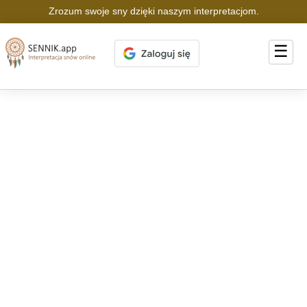
Zrozum swoje sny dzięki naszym interpretacjom.
☰