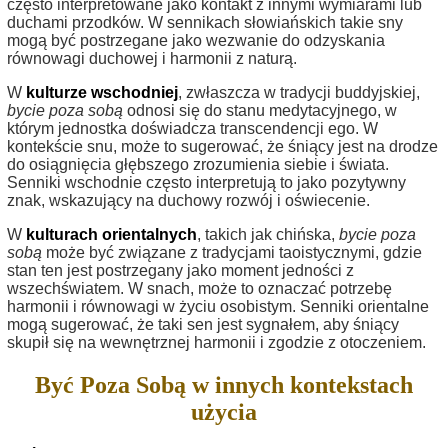
często interpretowane jako kontakt z innymi wymiarami lub
duchami przodków. W sennikach słowiańskich takie sny
mogą być postrzegane jako wezwanie do odzyskania
równowagi duchowej i harmonii z naturą.
W
kulturze wschodniej
, zwłaszcza w tradycji buddyjskiej,
bycie poza sobą
odnosi się do stanu medytacyjnego, w
którym jednostka doświadcza transcendencji ego. W
kontekście snu, może to sugerować, że śniący jest na drodze
do osiągnięcia głębszego zrozumienia siebie i świata.
Senniki wschodnie często interpretują to jako pozytywny
znak, wskazujący na duchowy rozwój i oświecenie.
W
kulturach orientalnych
, takich jak chińska,
bycie poza
sobą
może być związane z tradycjami taoistycznymi, gdzie
stan ten jest postrzegany jako moment jedności z
wszechświatem. W snach, może to oznaczać potrzebę
harmonii i równowagi w życiu osobistym. Senniki orientalne
mogą sugerować, że taki sen jest sygnałem, aby śniący
skupił się na wewnętrznej harmonii i zgodzie z otoczeniem.
Być Poza Sobą w innych kontekstach
użycia