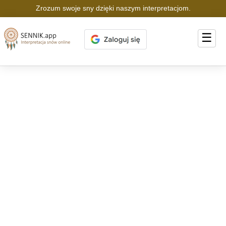
Zrozum swoje sny dzięki naszym interpretacjom.
☰