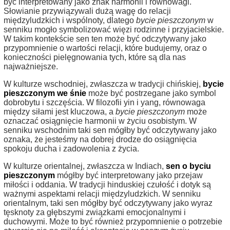
być interpretowany jako znak harmonii i równowagi.
Słowianie przywiązywali dużą wagę do relacji
międzyludzkich i wspólnoty, dlatego
bycie pieszczonym
w
senniku mogło symbolizować więzi rodzinne i przyjacielskie.
W takim kontekście sen ten może być odczytywany jako
przypomnienie o wartości relacji, które budujemy, oraz o
konieczności pielęgnowania tych, które są dla nas
najważniejsze.
W kulturze wschodniej, zwłaszcza w tradycji chińskiej,
bycie
pieszczonym we śnie
może być postrzegane jako symbol
dobrobytu i szczęścia. W filozofii yin i yang, równowaga
między siłami jest kluczowa, a
bycie pieszczonym
może
oznaczać osiągnięcie harmonii w życiu osobistym. W
senniku wschodnim taki sen mógłby być odczytywany jako
oznaka, że jesteśmy na dobrej drodze do osiągnięcia
spokoju ducha i zadowolenia z życia.
W kulturze orientalnej, zwłaszcza w Indiach,
sen o byciu
pieszczonym
mógłby być interpretowany jako przejaw
miłości i oddania. W tradycji hinduskiej czułość i dotyk są
ważnymi aspektami relacji międzyludzkich. W senniku
orientalnym, taki sen mógłby być odczytywany jako wyraz
tęsknoty za głębszymi związkami emocjonalnymi i
duchowymi. Może to być również przypomnienie o potrzebie