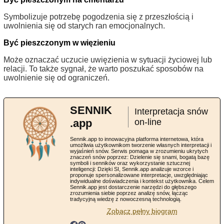
Symbolizuje potrzebę pogodzenia się z przeszłością i
uwolnienia się od starych ran emocjonalnych.
Być pieszczonym w więzieniu
Może oznaczać uczucie uwięzienia w sytuacji życiowej lub
relacji. To także sygnał, że warto poszukać sposobów na
uwolnienie się od ograniczeń.
SENNIK
Interpretacja snów
.app
on-line
Sennik.app to innowacyjna platforma internetowa, która
umożliwia użytkownikom tworzenie własnych interpretacji i
wyjaśnień snów. Serwis pomaga w zrozumieniu ukrytych
znaczeń snów poprzez: Dzielenie się snami, bogatą bazę
symboli i senników oraz wykorzystanie sztucznej
inteligencji: Dzięki SI, Sennik.app analizuje wzorce i
proponuje spersonalizowane interpretacje, uwzględniając
indywidualne doświadczenia i kontekst użytkownika. Celem
Sennik.app jest dostarczenie narzędzi do głębszego
zrozumienia siebie poprzez analizę snów, łącząc
tradycyjną wiedzę z nowoczesną technologią.
Zobacz pełny biogram