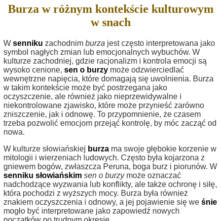
Burza w różnym kontekście kulturowym
w snach
W
senniku
zachodnim
burza
jest często interpretowana jako
symbol nagłych zmian lub emocjonalnych wybuchów. W
kulturze zachodniej, gdzie racjonalizm i kontrola emocji są
wysoko cenione,
sen o burzy
może odzwierciedlać
wewnętrzne napięcia, które domagają się uwolnienia. Burza
w takim kontekście może być postrzegana jako
oczyszczenie, ale również jako nieprzewidywalne i
niekontrolowane zjawisko, które może przynieść zarówno
zniszczenie, jak i odnowę. To przypomnienie, że czasem
trzeba pozwolić emocjom przejąć kontrolę, by móc zacząć od
nowa.
W kulturze słowiańskiej
burza
ma swoje głębokie korzenie w
mitologii i wierzeniach ludowych. Często była kojarzona z
gniewem bogów, zwłaszcza Peruna, boga burz i piorunów. W
senniku słowiańskim
sen o burzy
może oznaczać
nadchodzące wyzwania lub konflikty, ale także ochronę i siłę,
która pochodzi z wyższych mocy. Burza była również
znakiem oczyszczenia i odnowy, a jej pojawienie się we
śnie
mogło być interpretowane jako zapowiedź nowych
początków po trudnym okresie.