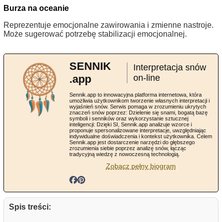
Burza na oceanie
Reprezentuje emocjonalne zawirowania i zmienne nastroje.
Może sugerować potrzebę stabilizacji emocjonalnej.
SENNIK
Interpretacja snów
.app
on-line
Sennik.app to innowacyjna platforma internetowa, która
umożliwia użytkownikom tworzenie własnych interpretacji i
wyjaśnień snów. Serwis pomaga w zrozumieniu ukrytych
znaczeń snów poprzez: Dzielenie się snami, bogatą bazę
symboli i senników oraz wykorzystanie sztucznej
inteligencji: Dzięki SI, Sennik.app analizuje wzorce i
proponuje spersonalizowane interpretacje, uwzględniając
indywidualne doświadczenia i kontekst użytkownika. Celem
Sennik.app jest dostarczenie narzędzi do głębszego
zrozumienia siebie poprzez analizę snów, łącząc
tradycyjną wiedzę z nowoczesną technologią.
Zobacz pełny biogram
Spis treści: