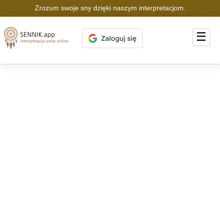
Zrozum swoje sny dzięki naszym interpretacjom.
☰