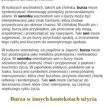
W kulturach wschodnich, takich jak chińska,
burza
może
symbolizować równowagę pomiędzy przeciwstawnymi
siłami. W
senniku
wschodnim
sen o burzy
może być
interpretowany jako znak harmonii, która zostaje
przywrócona po okresie chaosu. W chińskiej filozofii yin i
yang, burza jest przykładem, jak przeciwne siły mogą
współistnieć i przekształcać się nawzajem. Taki
sen
może
sugerować, że po burzy przychodzi spokój, a zrozumienie
tego cyklu jest kluczem do wewnętrznego spokoju.
W kulturze orientalnej, szczególnie w Japonii,
burza
może
być postrzegana jako metafora przemijania i nietrwałości
życia. W
senniku
orientalnym
sen o burzy
może
odzwierciedlać ulotność chwil i przypominać o pięknie i
kruchości życia. W japońskiej estetyce, podobnie jak w
haiku, burza jest symbolem zmienności i emocjonalnej
intensywności, która choć burzliwa, przynosi również chwilę
refleksji i kontemplacji. Taki
sen
może zachęcać do
doceniania chwil, które choć intensywne, są częścią
większego cyklu życia.
Burza w innych kontekstach użycia