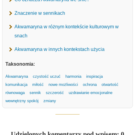
Znaczenie w sennikach
Akwamaryna w różnym kontekście kulturowym w
snach
Akwamaryna w innych kontekstach użycia
Taksonomia:
Akwamaryna
czystość uczuć
harmonia
inspiracja
komunikacja
miłość
nowe możliwości
ochrona
otwartość
równowaga
sennik
szczerość
uzdrawianie emocjonalne
wewnętrzny spokój
zmiany
Udzielonych komentarzy pod wpisem: 0