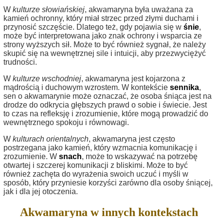
W
kulturze słowiańskiej
, akwamaryna była uważana za
kamień ochronny, który miał strzec przed złymi duchami i
przynosić szczęście. Dlatego też, gdy pojawia się w
śnie
,
może być interpretowana jako znak ochrony i wsparcia ze
strony wyższych sił. Może to być również sygnał, że należy
skupić się na wewnętrznej sile i intuicji, aby przezwyciężyć
trudności.
W
kulturze wschodniej
, akwamaryna jest kojarzona z
mądrością i duchowym wzrostem. W kontekście
sennika
,
sen o akwamarynie może oznaczać, że osoba śniąca jest na
drodze do odkrycia głębszych prawd o sobie i świecie. Jest
to czas na refleksję i zrozumienie, które mogą prowadzić do
wewnętrznego spokoju i równowagi.
W
kulturach orientalnych
, akwamaryna jest często
postrzegana jako kamień, który wzmacnia komunikację i
zrozumienie. W
snach
, może to wskazywać na potrzebę
otwartej i szczerej komunikacji z bliskimi. Może to być
również zachęta do wyrażenia swoich uczuć i myśli w
sposób, który przyniesie korzyści zarówno dla osoby śniącej,
jak i dla jej otoczenia.
Akwamaryna w innych kontekstach