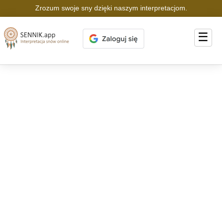
Zrozum swoje sny dzięki naszym interpretacjom.
☰