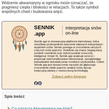
Widzenie akwamaryny w ognisku może oznaczać, że
pragniesz ciepła i bliskości w relacjach. To także symbol
wspólnych chwil i budowania więzi.
SENNIK
Interpretacja snów
.app
on-line
Sennik.app to innowacyjna platforma internetowa, która
umożliwia użytkownikom tworzenie własnych interpretacji i
wyjaśnień snów. Serwis pomaga w zrozumieniu ukrytych
znaczeń snów poprzez: Dzielenie się snami, bogatą bazę
symboli i senników oraz wykorzystanie sztucznej
inteligencji: Dzięki SI, Sennik.app analizuje wzorce i
proponuje spersonalizowane interpretacje, uwzględniając
indywidualne doświadczenia i kontekst użytkownika. Celem
Sennik.app jest dostarczenie narzędzi do głębszego
zrozumienia siebie poprzez analizę snów, łącząc
tradycyjną wiedzę z nowoczesną technologią.
Zobacz pełny biogram
Spis treści:
Co oznacza Akwamaryna we śnie?