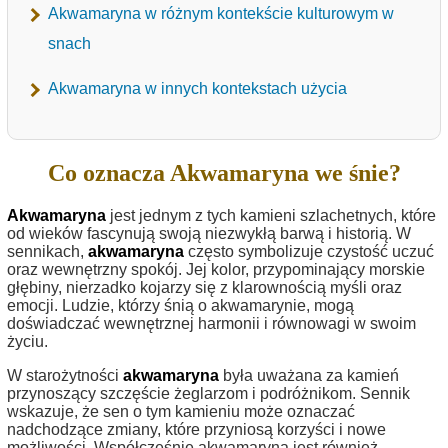
Akwamaryna w różnym kontekście kulturowym w
snach
Akwamaryna w innych kontekstach użycia
Co oznacza Akwamaryna we śnie?
Akwamaryna
jest jednym z tych kamieni szlachetnych, które
od wieków fascynują swoją niezwykłą barwą i historią. W
sennikach,
akwamaryna
często symbolizuje czystość uczuć
oraz wewnętrzny spokój. Jej kolor, przypominający morskie
głębiny, nierzadko kojarzy się z klarownością myśli oraz
emocji. Ludzie, którzy śnią o akwamarynie, mogą
doświadczać wewnętrznej harmonii i równowagi w swoim
życiu.
W starożytności
akwamaryna
była uważana za kamień
przynoszący szczęście żeglarzom i podróżnikom. Sennik
wskazuje, że sen o tym kamieniu może oznaczać
nadchodzące zmiany, które przyniosą korzyści i nowe
możliwości. Współcześnie akwamaryna jest również