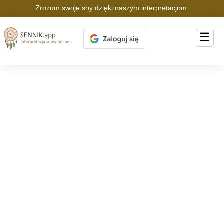
Zrozum swoje sny dzięki naszym interpretacjom.
☰