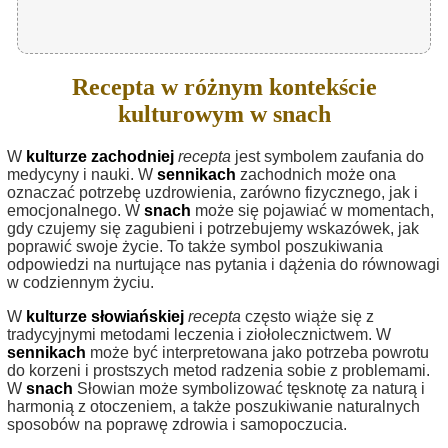
Recepta w różnym kontekście
kulturowym w snach
W
kulturze zachodniej
recepta
jest symbolem zaufania do
medycyny i nauki. W
sennikach
zachodnich może ona
oznaczać potrzebę uzdrowienia, zarówno fizycznego, jak i
emocjonalnego. W
snach
może się pojawiać w momentach,
gdy czujemy się zagubieni i potrzebujemy wskazówek, jak
poprawić swoje życie. To także symbol poszukiwania
odpowiedzi na nurtujące nas pytania i dążenia do równowagi
w codziennym życiu.
W
kulturze słowiańskiej
recepta
często wiąże się z
tradycyjnymi metodami leczenia i ziołolecznictwem. W
sennikach
może być interpretowana jako potrzeba powrotu
do korzeni i prostszych metod radzenia sobie z problemami.
W
snach
Słowian może symbolizować tęsknotę za naturą i
harmonią z otoczeniem, a także poszukiwanie naturalnych
sposobów na poprawę zdrowia i samopoczucia.