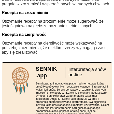
pragniesz zrozumieć i wspierać innych w trudnych chwilach.
Recepta na zrozumienie
Otrzymanie recepty na zrozumienie może sugerować, że
jesteś gotowa na głębsze poznanie siebie i innych.
Recepta na cierpliwość
Otrzymanie recepty na cierpliwość może wskazywać na
potrzebę zrozumienia, że niektóre rzeczy wymagają czasu,
aby się zrealizować.
SENNIK
Interpretacja snów
.app
on-line
Sennik.app to innowacyjna platforma internetowa, która
umożliwia użytkownikom tworzenie własnych interpretacji i
wyjaśnień snów. Serwis pomaga w zrozumieniu ukrytych
znaczeń snów poprzez: Dzielenie się snami, bogatą bazę
symboli i senników oraz wykorzystanie sztucznej
inteligencji: Dzięki SI, Sennik.app analizuje wzorce i
proponuje spersonalizowane interpretacje, uwzględniając
indywidualne doświadczenia i kontekst użytkownika. Celem
Sennik.app jest dostarczenie narzędzi do głębszego
zrozumienia siebie poprzez analizę snów, łącząc