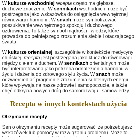
W
kulturze wschodniej
recepta
często ma głębsze,
duchowe znaczenie. W
sennikach
wschodnich może być
postrzegana jako wskazówka do osiągnięcia wewnętrznej
równowagi i harmonii. W
snach
może symbolizować
poszukiwanie wewnętrznego spokoju i duchowego
uzdrowienia. To także symbol mądrości i wiedzy, które
prowadzą do pełniejszego zrozumienia siebie i otaczającego
świata.
W
kulturze orientalnej
, szczególnie w kontekście medycyny
chińskiej,
recepta
jest postrzegana jako klucz do równowagi
między ciałem a duchem. W
sennikach
orientalnych może
być interpretowana jako potrzeba odnalezienia harmonii w
życiu i dążenia do zdrowego stylu życia. W
snach
może
odzwierciedlać pragnienie zrozumienia subtelnych energii,
które wpływają na nasze zdrowie i samopoczucie, a także
chęć odkrycia nowych dróg do samorozwoju i samowiedzy.
Recepta w innych kontekstach użycia
Otrzymanie recepty
Sen o otrzymaniu recepty może sugerować, że potrzebujesz
wskazówek lub pomocy w rozwiązaniu problemu. Może to