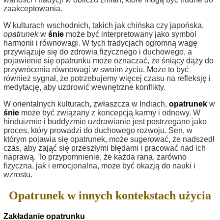
zaakceptowania.
W kulturach wschodnich, takich jak chińska czy japońska,
opatrunek
w
śnie
może być interpretowany jako symbol
harmonii i równowagi. W tych tradycjach ogromną wagę
przywiązuje się do zdrowia fizycznego i duchowego, a
pojawienie się opatrunku może oznaczać, że śniący dąży do
przywrócenia równowagi w swoim życiu. Może to być
również sygnał, że potrzebujemy więcej czasu na refleksję i
medytację, aby uzdrowić wewnętrzne konflikty.
W orientalnych kulturach, zwłaszcza w Indiach,
opatrunek
w
śnie
może być związany z koncepcją karmy i odnowy. W
hinduizmie i buddyzmie uzdrawianie jest postrzegane jako
proces, który prowadzi do duchowego rozwoju. Sen, w
którym pojawia się opatrunek, może sugerować, że nadszedł
czas, aby zająć się przeszłymi błędami i pracować nad ich
naprawą. To przypomnienie, że każda rana, zarówno
fizyczna, jak i emocjonalna, może być okazją do nauki i
wzrostu.
Opatrunek w innych kontekstach użycia
Zakładanie opatrunku