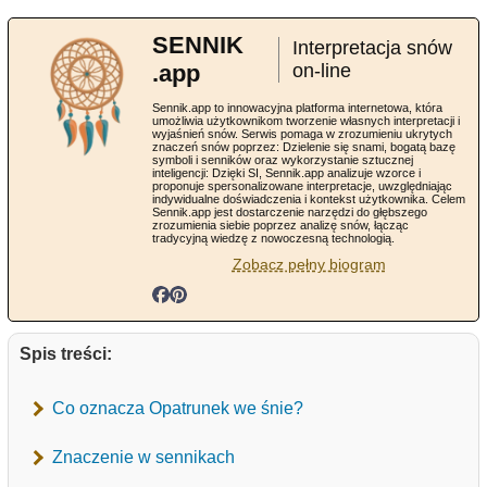
SENNIK
Interpretacja snów
.app
on-line
Sennik.app to innowacyjna platforma internetowa, która
umożliwia użytkownikom tworzenie własnych interpretacji i
wyjaśnień snów. Serwis pomaga w zrozumieniu ukrytych
znaczeń snów poprzez: Dzielenie się snami, bogatą bazę
symboli i senników oraz wykorzystanie sztucznej
inteligencji: Dzięki SI, Sennik.app analizuje wzorce i
proponuje spersonalizowane interpretacje, uwzględniając
indywidualne doświadczenia i kontekst użytkownika. Celem
Sennik.app jest dostarczenie narzędzi do głębszego
zrozumienia siebie poprzez analizę snów, łącząc
tradycyjną wiedzę z nowoczesną technologią.
Zobacz pełny biogram
Spis treści:
Co oznacza Opatrunek we śnie?
Znaczenie w sennikach