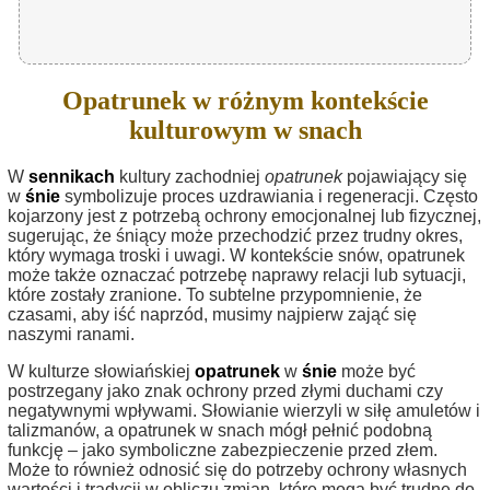
Opatrunek w różnym kontekście
kulturowym w snach
W
sennikach
kultury zachodniej
opatrunek
pojawiający się
w
śnie
symbolizuje proces uzdrawiania i regeneracji. Często
kojarzony jest z potrzebą ochrony emocjonalnej lub fizycznej,
sugerując, że śniący może przechodzić przez trudny okres,
który wymaga troski i uwagi. W kontekście snów, opatrunek
może także oznaczać potrzebę naprawy relacji lub sytuacji,
które zostały zranione. To subtelne przypomnienie, że
czasami, aby iść naprzód, musimy najpierw zająć się
naszymi ranami.
W kulturze słowiańskiej
opatrunek
w
śnie
może być
postrzegany jako znak ochrony przed złymi duchami czy
negatywnymi wpływami. Słowianie wierzyli w siłę amuletów i
talizmanów, a opatrunek w snach mógł pełnić podobną
funkcję – jako symboliczne zabezpieczenie przed złem.
Może to również odnosić się do potrzeby ochrony własnych
wartości i tradycji w obliczu zmian, które mogą być trudne do