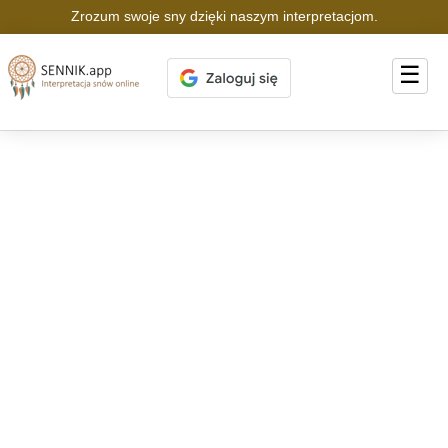
Zrozum swoje sny dzięki naszym interpretacjom.
☰