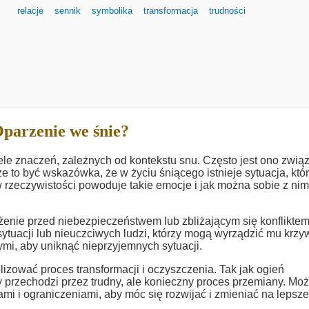
relacje
sennik
symbolika
transformacja
trudności
parzenie we śnie?
ele znaczeń, zależnych od kontekstu snu. Często jest ono zwią
 to być wskazówka, że w życiu śniącego istnieje sytuacja, któ
 rzeczywistości powoduje takie emocje i jak można sobie z nim
eżenie przed niebezpieczeństwem lub zbliżającym się konfliktem
ytuacji lub nieuczciwych ludzi, którzy mogą wyrządzić mu krzy
ymi, aby uniknąć nieprzyjemnych sytuacji.
zować proces transformacji i oczyszczenia. Tak jak ogień
 przechodzi przez trudny, ale konieczny proces przemiany. Moż
mi i ograniczeniami, aby móc się rozwijać i zmieniać na lepsze