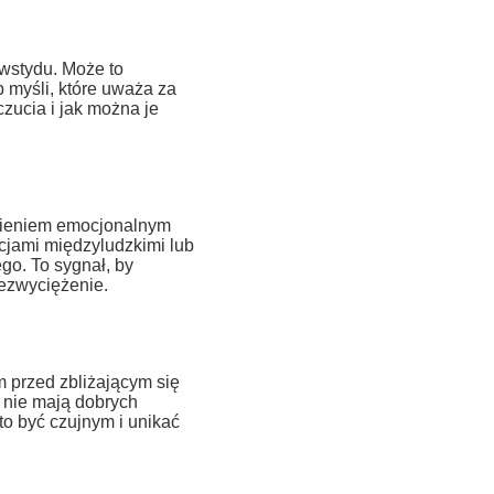
wstydu. Może to
b myśli, które uważa za
zucia i jak można je
anieniem emocjonalnym
cjami międzyludzkimi lub
go. To sygnał, by
zezwyciężenie.
 przed zbliżającym się
 nie mają dobrych
to być czujnym i unikać