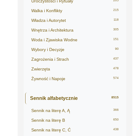
Uroczystości i Rytuały
205
Walka i Konflikty
215
Władza i Autorytet
118
Wnętrza i Architektura
305
Woda i Zjawiska Wodne
151
Wybory i Decyzje
90
Zagrożenia i Strach
437
Zwierzęta
478
Żywność i Napoje
574
Sennik alfabetycznie
8515
Sennik na literę A, Ą
366
Sennik na literę B
650
Sennik na literę C, Ć
438