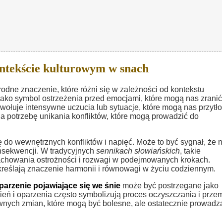
ntekście kulturowym w snach
dne znaczenie, które różni się w zależności od kontekstu
e jako symbol ostrzeżenia przed emocjami, które mogą nas zranić
wołuje intensywne uczucia lub sytuacje, które mogą nas przytło
potrzebę unikania konfliktów, które mogą prowadzić do
ę do wewnętrznych konfliktów i napięć. Może to być sygnał, że 
nsekwencji. W tradycyjnych
sennikach słowiańskich
, takie
achowania ostrożności i rozwagi w podejmowanych krokach.
kreślają znaczenie harmonii i równowagi w życiu codziennym.
parzenie pojawiające się we śnie
może być postrzegane jako
gień i oparzenia często symbolizują proces oczyszczania i prze
wnych zmian, które mogą być bolesne, ale ostatecznie prowadz