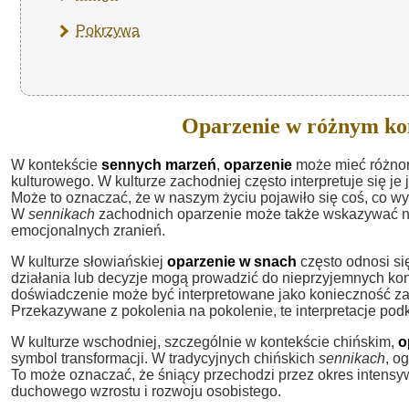
Pokrzywa
Oparzenie w różnym ko
W kontekście
sennych marzeń
,
oparzenie
może mieć różnoro
kulturowego. W kulturze zachodniej często interpretuje się j
Może to oznaczać, że w naszym życiu pojawiło się coś, co wy
W
sennikach
zachodnich oparzenie może także wskazywać na 
emocjonalnych zranień.
W kulturze słowiańskiej
oparzenie w snach
często odnosi si
działania lub decyzje mogą prowadzić do nieprzyjemnych ko
doświadczenie może być interpretowane jako konieczność z
Przekazywane z pokolenia na pokolenie, te interpretacje pod
W kulturze wschodniej, szczególnie w kontekście chińskim,
o
symbol transformacji. W tradycyjnych chińskich
sennikach
, o
To może oznaczać, że śniący przechodzi przez okres intensy
duchowego wzrostu i rozwoju osobistego.