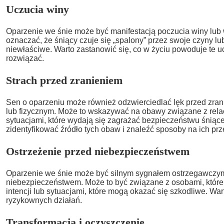
Uczucia winy
Oparzenie we śnie może być manifestacją poczucia winy lub 
oznaczać, że śniący czuje się „spalony” przez swoje czyny lu
niewłaściwe. Warto zastanowić się, co w życiu powoduje te uc
rozwiązać.
Strach przed zranieniem
Sen o oparzeniu może również odzwierciedlać lęk przed zr
lub fizycznym. Może to wskazywać na obawy związane z rela
sytuacjami, które wydają się zagrażać bezpieczeństwu śniące
zidentyfikować źródło tych obaw i znaleźć sposoby na ich pr
Ostrzeżenie przed niebezpieczeństwem
Oparzenie we śnie może być silnym sygnałem ostrzegawczym
niebezpieczeństwem. Może to być związane z osobami, które
intencji lub sytuacjami, które mogą okazać się szkodliwe. War
ryzykownych działań.
Transformacja i oczyszczenie