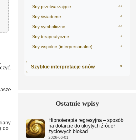
Sny przetwarzające
31
Sny świadome
3
Sny symboliczne
32
Sny terapeutyczne
1
Sny wspólne (interpersonalne)
1
.
Szybkie interpretacje snów
9
czyć.
nasze
Ostatnie wpisy
Hipnoterapia regresyjna – sposób
miany.
na dotarcie do ukrytych źródeł
ą do
życiowych blokad
2026-06-01