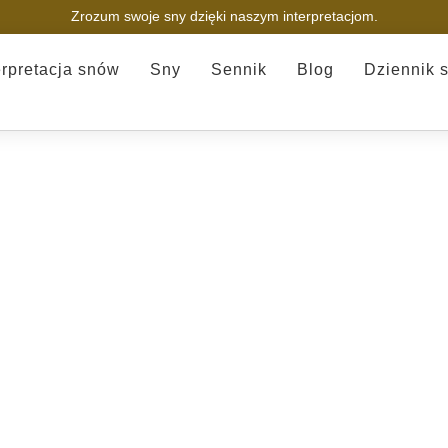
Zrozum swoje sny dzięki naszym interpretacjom.
erpretacja snów
Sny
Sennik
Blog
Dziennik 