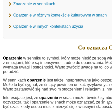
Znaczenie w sennikach
Oparzenie w różnym kontekście kulturowym w snach
Oparzenie w innych kontekstach użycia
Co oznacza O
Oparzenie
w senniku to symbol, który może nieść ze sobą wi
z emocjami, które są intensywne i trudne do opanowania. Może
wymaga uwagi i ostrożności. Warto zwrócić uwagę na to, co w
poradzić.
W sennikach
oparzenie
jest także interpretowane jako ostrz
Może to być sygnał, że śniący powinien unikać ryzykownych s
Warto zastanowić się nad swoim otoczeniem i relacjami z inn
Interesujące jest, że
oparzenie
w snach może również symboli
oczyszcza, tak i oparzenie w snach może oznaczać, że śniący
być czas, kiedy osoba musi zmierzyć się z własnymi słabościa