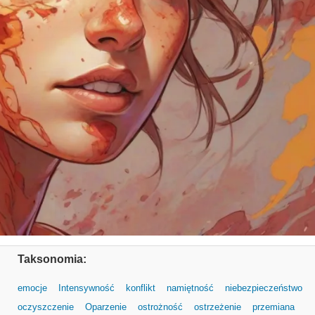
Taksonomia:
emocje
Intensywność
konflikt
namiętność
niebezpieczeństwo
oczyszczenie
Oparzenie
ostrożność
ostrzeżenie
przemiana