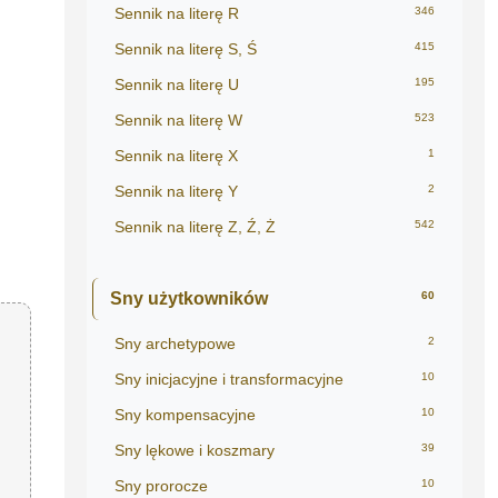
Sennik na literę R
346
Sennik na literę S, Ś
415
Sennik na literę U
195
Sennik na literę W
523
Sennik na literę X
1
Sennik na literę Y
2
Sennik na literę Z, Ź, Ż
542
Sny użytkowników
60
Sny archetypowe
2
Sny inicjacyjne i transformacyjne
10
Sny kompensacyjne
10
Sny lękowe i koszmary
39
Sny prorocze
10