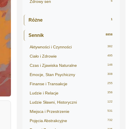
Zdrowy sen
6
Różne
1
Sennik
8858
Aktywności i Czynności
382
Ciało i Zdrowie
495
Czas i Zjawiska Naturalne
146
Emocje, Stan Psychiczny
308
Finanse i Transakcje
255
Ludzie i Relacje
356
Ludzie Sławni, Historyczni
122
Miejsca i Przestrzenie
531
Pojęcia Abstrakcyjne
732