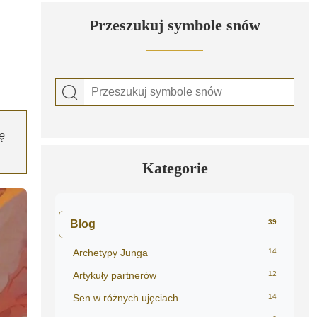
Przeszukuj symbole snów
ę
Kategorie
Blog
39
Archetypy Junga
14
Artykuły partnerów
12
Sen w różnych ujęciach
14