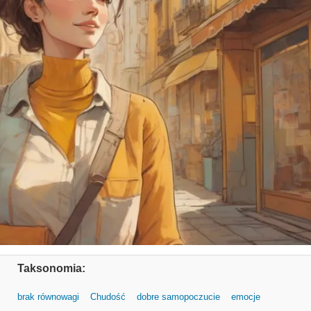
Taksonomia:
brak równowagi
Chudość
dobre samopoczucie
emocje