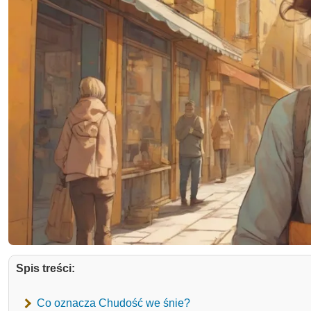
Spis treści:
Co oznacza Chudość we śnie?