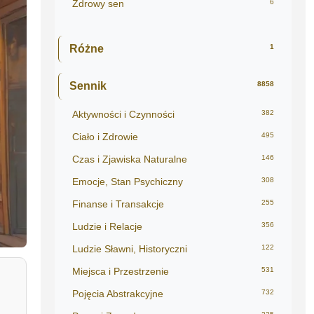
Zdrowy sen
6
Różne
1
Sennik
8858
Aktywności i Czynności
382
Ciało i Zdrowie
495
Czas i Zjawiska Naturalne
146
Emocje, Stan Psychiczny
308
Finanse i Transakcje
255
Ludzie i Relacje
356
Ludzie Sławni, Historyczni
122
Miejsca i Przestrzenie
531
Pojęcia Abstrakcyjne
732