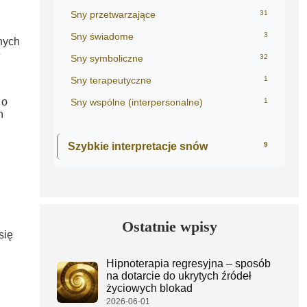
Sny przetwarzające
31
Sny świadome
3
nych
e
Sny symboliczne
32
Sny terapeutyczne
1
 o
Sny wspólne (interpersonalne)
1
h
Szybkie interpretacje snów
9
Ostatnie wpisy
się
Hipnoterapia regresyjna – sposób
na dotarcie do ukrytych źródeł
życiowych blokad
2026-06-01