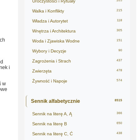
Uroczystości i Rytuały
205
Walka i Konflikty
215
Władza i Autorytet
118
Wnętrza i Architektura
305
ych
Woda i Zjawiska Wodne
151
Wybory i Decyzje
90
Zagrożenia i Strach
437
od
nek i
Zwierzęta
478
Żywność i Napoje
574
ć
w
owe
Sennik alfabetycznie
8515
Sennik na literę A, Ą
366
Sennik na literę B
650
Sennik na literę C, Ć
438