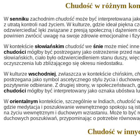
Chudość w różnym kon
W
senniku
zachodnim
chudość
może być interpretowana jak
z utratą kontroli nad życiem. W kulturze, gdzie ideał piękna 
odzwierciedlać lęki związane z presją społeczną i dążeniem do
powinien zwrócić uwagę na swoje zdrowie emocjonalne i fizyc
W kontekście
słowiańskim
chudość
we
śnie
może mieć inne z
chudości
mógłby być postrzegany jako ostrzeżenie przed na
słowiańskich, ciało było odzwierciedleniem stanu duszy, wię
oczyszczenia lub zbliżającego się okresu niedostatku.
W kulturze
wschodniej
, zwłaszcza w kontekście chińskim,
c
postrzegana jako symbol ascetycznego stylu życia i duchoweg
pozytywnie odbierane. Z drugiej strony, w społeczeństwach, g
chudości
mógłby być interpretowany jako oznaka ubóstwa lu
W
orientalnym
kontekście, szczególnie w Indiach,
chudość
gdzie medytacja i poszukiwanie wewnętrznego spokoju są ist
na życiu wewnętrznym i duchowym wzrastaniu. Może to być r
duchowych poszukiwań, przypominając o potrzebie równowa
Chudość w innyc