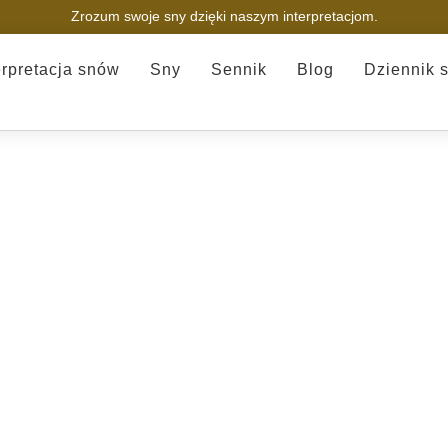
Zrozum swoje sny dzięki naszym interpretacjom.
erpretacja snów
Sny
Sennik
Blog
Dziennik 