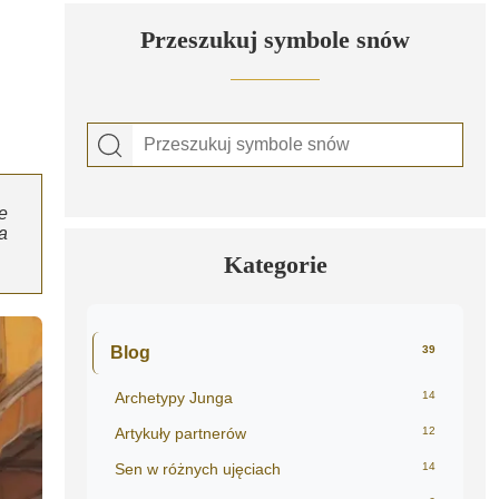
Przeszukuj symbole snów
e
a
Kategorie
Blog
39
Archetypy Junga
14
Artykuły partnerów
12
Sen w różnych ujęciach
14