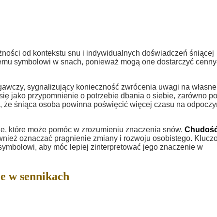
ności od kontekstu snu i indywidualnych doświadczeń śniącej
 temu symbolowi w snach, ponieważ mogą one dostarczyć cenn
gawczy, sygnalizujący konieczność zwrócenia uwagi na własne
ię jako przypomnienie o potrzebie dbania o siebie, zarówno p
, że śniąca osoba powinna poświęcić więcej czasu na odpoczy
yjne, które może pomóc w zrozumieniu znaczenia snów.
Chudoś
ież oznaczać pragnienie zmiany i rozwoju osobistego. Klucz
 symbolowi, aby móc lepiej zinterpretować jego znaczenie w
e w sennikach