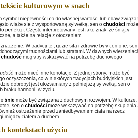
tekście kulturowym w snach
o symbol niepewności co do własnej wartości lub obaw związa
często wiąże się z wysportowaną sylwetką, sen o
chudości
moż
 perfekcji. Często interpretowany jest jako znak, że śniący
zne, a także na relacje z otoczeniem.
naczenie. W tradycji tej, gdzie siła i zdrowie były cenione, sen
dchodzącymi trudnościami lub stratami. W dawnych wierzeniac
c
chudość
mogłaby wskazywać na potrzebę duchowego
hudość
może mieć inne konotacje. Z jednej strony, może być
o oczyszczenia, co w niektórych tradycjach buddyjskich jest
dzie dobrobyt jest utożsamiany z pełniejszą sylwetką, sen o
b braku harmonii w życiu.
we
śnie
może być związana z duchowym rozwojem. W kulturze,
otne, sen o
chudości
może wskazywać na potrzebę skupienia 
ównież ostrzeżenie przed zaniedbywaniem ciała na rzecz
gi między ciałem a duchem.
h kontekstach użycia