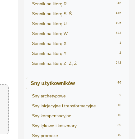
Sennik na literę R
346
Sennik na literę S, Ś
415
Sennik na literę U
195
Sennik na literę W
523
Sennik na literę X
1
Sennik na literę Y
2
Sennik na literę Z, Ź, Ż
542
Sny użytkowników
60
Sny archetypowe
2
Sny inicjacyjne i transformacyjne
10
Sny kompensacyjne
10
Sny lękowe i koszmary
39
Sny prorocze
10