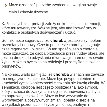
Może oznaczać potrzebę zwrócenia uwagi na swoje
ciało i zdrowie fizyczne.
Każda z tych interpretacji zależy od kontekstu snu i emocji,
które mu towarzyszą. Ważne jest, aby analizować sny w
kontekście osobistych doświadczeń i uczuć.
Sennik może sugerować, że
choroba
jest także symbolem
przemiany i odnowy. Często po okresie choroby następuje
czas regeneracji i wzrostu. W ten sposób, sen o chorobie
może oznaczać, że osoba przechodzi przez trudny okres, ale
jest na drodze do odzyskania równowagi i harmonii w swoim
życiu. Może to być czas na refleksję i przemyślenie swoich
priorytetów.
Na koniec, warto pamiętać, że
choroba
w snach nie zawsze
ma negatywne znaczenie. Może być przypomnieniem o
kruchości życia i konieczności cieszenia się każdą chwilą. W
sennikach, choroba jest często postrzegana jako symbol,
który zachęca do zatrzymania się i zastanowienia nad tym,
co naprawdę jest ważne. Może to być wezwanie do
wprowadzenia pozytywnych zmian i dbania o siebie na
wszystkich poziomach – fizycznym, emocjonalnym i