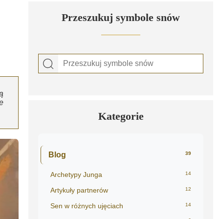
Przeszukuj symbole snów
ą
e
Kategorie
Blog
39
Archetypy Junga
14
Artykuły partnerów
12
Sen w różnych ujęciach
14