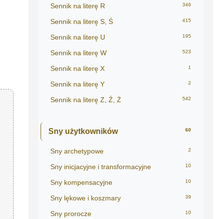
Sennik na literę R
346
Sennik na literę S, Ś
415
Sennik na literę U
195
Sennik na literę W
523
Sennik na literę X
1
Sennik na literę Y
2
Sennik na literę Z, Ź, Ż
542
Sny użytkowników
60
Sny archetypowe
2
Sny inicjacyjne i transformacyjne
10
Sny kompensacyjne
10
Sny lękowe i koszmary
39
Sny prorocze
10