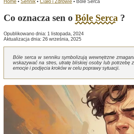
Home
•
Sennik
•
Ciało i Zdrowie
•
Bóle Serca
Co oznacza sen o
Bóle Serca
?
Opublikowano dnia: 1 listopada, 2024
Aktualizacja dnia: 26 września, 2025
Bóle serca w senniku symbolizują wewnętrzne zmagani
wskazywać na stres, utratę bliskiej osoby lub potrzeb
emocje i podjęcia kroków w celu poprawy sytuacji.