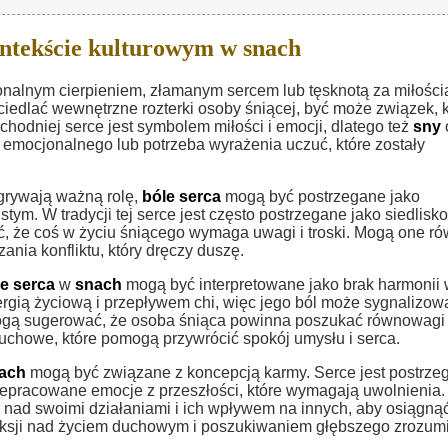
ntekście kulturowym w snach
onalnym cierpieniem, złamanym sercem lub tęsknotą za miłości
iedlać wewnętrzne rozterki osoby śniącej, być może związek, k
zachodniej serce jest symbolem miłości i emocji, dlatego też
sny
emocjonalnego lub potrzeba wyrażenia uczuć, które zostały
rywają ważną rolę,
bóle serca
mogą być postrzegane jako
ym. W tradycji tej serce jest często postrzegane jako siedlisko
ć, że coś w życiu śniącego wymaga uwagi i troski. Mogą one ró
nia konfliktu, który dręczy duszę.
e serca
w
snach
mogą być interpretowane jako brak harmonii
ergią życiową i przepływem chi, więc jego ból może sygnalizow
ogą sugerować, że osoba śniąca powinna poszukać równowagi
duchowe, które pomogą przywrócić spokój umysłu i serca.
ach
mogą być związane z koncepcją karmy. Serce jest postrze
epracowane emocje z przeszłości, które wymagają uwolnienia.
nad swoimi działaniami i ich wpływem na innych, aby osiągną
eksji nad życiem duchowym i poszukiwaniem głębszego zrozum