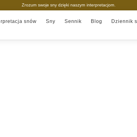
Zrozum swoje sny dzięki naszym interpretacjom.
erpretacja snów
Sny
Sennik
Blog
Dziennik 