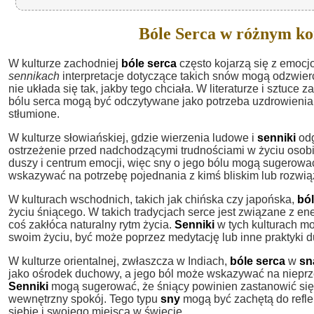
Bóle Serca w różnym ko
W kulturze zachodniej
bóle serca
często kojarzą się z emocj
sennikach
interpretacje dotyczące takich snów mogą odzwierc
nie układa się tak, jakby tego chciała. W literaturze i sztuce 
bólu serca mogą być odczytywane jako potrzeba uzdrowienia 
stłumione.
W kulturze słowiańskiej, gdzie wierzenia ludowe i
senniki
odg
ostrzeżenie przed nadchodzącymi trudnościami w życiu osobist
duszy i centrum emocji, więc sny o jego bólu mogą sugerowa
wskazywać na potrzebę pojednania z kimś bliskim lub rozwiąza
W kulturach wschodnich, takich jak chińska czy japońska,
ból
życiu śniącego. W takich tradycjach serce jest związane z en
coś zakłóca naturalny rytm życia.
Senniki
w tych kulturach m
swoim życiu, być może poprzez medytację lub inne praktyki 
W kulturze orientalnej, zwłaszcza w Indiach,
bóle serca
w
sn
jako ośrodek duchowy, a jego ból może wskazywać na nieprz
Senniki
mogą sugerować, że śniący powinien zastanowić się 
wewnętrzny spokój. Tego typu
sny
mogą być zachętą do refl
siebie i swojego miejsca w świecie.