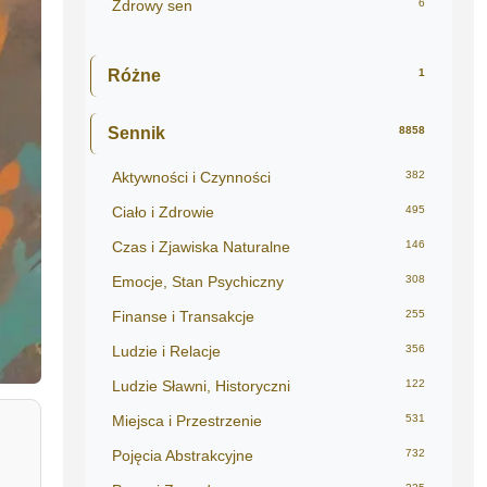
Zdrowy sen
6
Różne
1
Sennik
8858
Aktywności i Czynności
382
Ciało i Zdrowie
495
Czas i Zjawiska Naturalne
146
Emocje, Stan Psychiczny
308
Finanse i Transakcje
255
Ludzie i Relacje
356
Ludzie Sławni, Historyczni
122
Miejsca i Przestrzenie
531
Pojęcia Abstrakcyjne
732