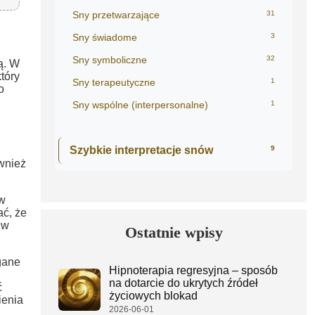
Sny przetwarzające
31
Sny świadome
3
Sny symboliczne
32
ą. W
tóry
Sny terapeutyczne
1
o
Sny wspólne (interpersonalne)
1
Szybkie interpretacje snów
9
wnież
 w
ać, że
 w
Ostatnie wpisy
gane
Hipnoterapia regresyjna – sposób
na dotarcie do ukrytych źródeł
ć
życiowych blokad
ienia
2026-06-01