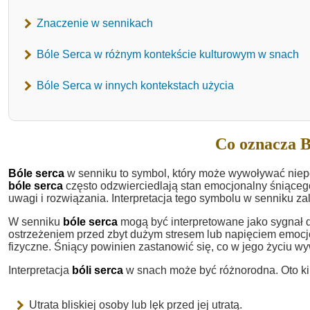
Znaczenie w sennikach
Bóle Serca w różnym kontekście kulturowym w snach
Bóle Serca w innych kontekstach użycia
Co oznacza B
Bóle serca
w senniku to symbol, który może wywoływać niepo
bóle serca
często odzwierciedlają stan emocjonalny śniąc
uwagi i rozwiązania. Interpretacja tego symbolu w senniku z
W senniku
bóle serca
mogą być interpretowane jako sygnał d
ostrzeżeniem przed zbyt dużym stresem lub napięciem emocj
fizyczne. Śniący powinien zastanowić się, co w jego życiu wyw
Interpretacja
bóli serca
w snach może być różnorodna. Oto ki
Utrata bliskiej osoby lub lęk przed jej utratą.