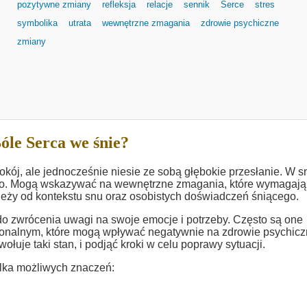
pozytywne zmiany
refleksja
relacje
sennik
Serce
stres
symbolika
utrata
wewnętrzne zmagania
zdrowie psychiczne
zmiany
óle Serca we śnie?
kój, ale jednocześnie niesie ze sobą głębokie przesłanie. W s
ego. Mogą wskazywać na wewnętrzne zmagania, które wymagają
ależy od kontekstu snu oraz osobistych doświadczeń śniącego.
o zwrócenia uwagi na swoje emocje i potrzeby. Często są one
onalnym, które mogą wpływać negatywnie na zdrowie psychicz
ołuje taki stan, i podjąć kroki w celu poprawy sytuacji.
lka możliwych znaczeń: