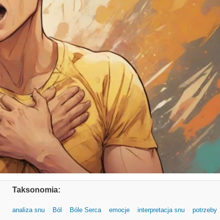
Taksonomia:
analiza snu
Ból
Bóle Serca
emocje
interpretacja snu
potrzeby