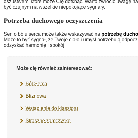
oszustwem, które może Cię dotknąć. Warto zwrócić uwagę na r
być czujnym na wszelkie niepokojące sygnały.
Potrzeba duchowego oczyszczenia
Sen o bólu serca może także wskazywać na
potrzebę duch
Może to być sygnał, że Twoje ciało i umysł potrzebują odpocz
odzyskać harmonię i spokój.
Może cię również zainteresować:
Ból Serca
Bliznowa
Wstąpienie do klasztoru
Straszne zamczysko