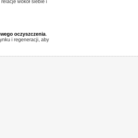
elacje wokół siebie i
owego oczyszczenia
.
ynku i regeneracji, aby