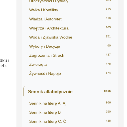
Uroczystości i Rytuały
205
Walka i Konflikty
215
Władza i Autorytet
118
Wnętrza i Architektura
305
Woda i Zjawiska Wodne
151
Wybory i Decyzje
90
Zagrożenia i Strach
437
dku i
Zwierzęta
478
zeb.
Żywność i Napoje
574
Sennik alfabetycznie
8515
Sennik na literę A, Ą
366
Sennik na literę B
650
Sennik na literę C, Ć
438