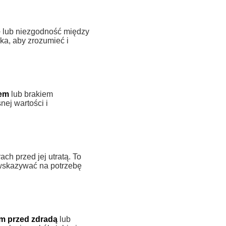
e
lub niezgodność między
a, aby zrozumieć i
iem
lub brakiem
nej wartości i
rach przed jej utratą. To
 wskazywać na potrzebę
m przed zdradą
lub