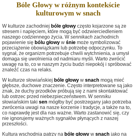
Bóle Głowy w różnym kontekście
kulturowym w snach
W kulturze zachodniej
bóle głowy
często kojarzone są ze
stresem i napięciem, które mogą być odzwierciedleniem
naszego codziennego życia. W
sennikach
zachodnich
pojawienie się
bólu głowy
w
śnie
może symbolizować
przeciążenie obowiązkami lub potrzebę odpoczynku. To
sygnał, że organizm potrzebuje chwili wytchnienia, a umysł
domaga się uwolnienia od nadmiaru myśli. Warto zwrócić
uwagę na to, co w naszym życiu budzi niepokój i spróbować
znaleźć czas na relaks.
W kulturze słowiańskiej
bóle głowy
w
snach
mogą mieć
głębsze, duchowe znaczenie. Często interpretowane są jako
znak, że duchy przodków próbują się z nami skontaktować
lub ostrzec przed niebezpieczeństwem. W
senniku
słowiańskim taki
sen
mógłby być postrzegany jako potrzeba
zwrócenia uwagi na nasze korzenie i tradycje, a także na to,
co naprawdę jest dla nas ważne. Warto zastanowić się, czy
nie ignorujemy ważnych sygnałów płynących z naszej
przeszłości.
Kultura wschodnia patrzy na
bóle głowy
w
snach
jako na