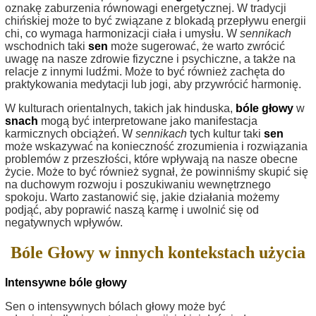
oznakę zaburzenia równowagi energetycznej. W tradycji
chińskiej może to być związane z blokadą przepływu energii
chi, co wymaga harmonizacji ciała i umysłu. W
sennikach
wschodnich taki
sen
może sugerować, że warto zwrócić
uwagę na nasze zdrowie fizyczne i psychiczne, a także na
relacje z innymi ludźmi. Może to być również zachęta do
praktykowania medytacji lub jogi, aby przywrócić harmonię.
W kulturach orientalnych, takich jak hinduska,
bóle głowy
w
snach
mogą być interpretowane jako manifestacja
karmicznych obciążeń. W
sennikach
tych kultur taki
sen
może wskazywać na konieczność zrozumienia i rozwiązania
problemów z przeszłości, które wpływają na nasze obecne
życie. Może to być również sygnał, że powinniśmy skupić się
na duchowym rozwoju i poszukiwaniu wewnętrznego
spokoju. Warto zastanowić się, jakie działania możemy
podjąć, aby poprawić naszą karmę i uwolnić się od
negatywnych wpływów.
Bóle Głowy w innych kontekstach użycia
Intensywne bóle głowy
Sen o intensywnych bólach głowy może być