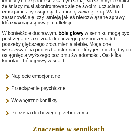
konflikty i niezgodność z samym sobą. Może to być oznaka,
że śniący musi skonfrontować się ze swoimi uczuciami i
emocjami, aby osiągnąć harmonię wewnętrzną. Warto
zastanowić się, czy istnieją jakieś nierozwiązane sprawy,
które wymagają uwagi i refleksji.
W kontekście duchowym,
bóle głowy
w senniku mogą być
postrzegane jako znak duchowego przebudzenia lub
potrzeby głębszego zrozumienia siebie. Mogą one
wskazywać na proces transformacji, który jest niezbędny do
osiągnięcia wyższego poziomu świadomości. Oto kilka
konotacji bólu głowy w snach:
Napięcie emocjonalne
Przeciążenie psychiczne
Wewnętrzne konflikty
Potrzeba duchowego przebudzenia
Znaczenie w sennikach