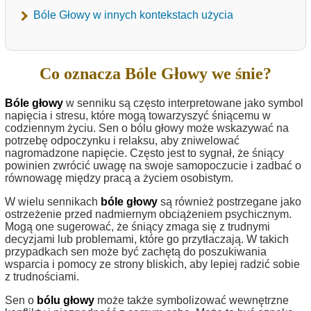
Bóle Głowy w innych kontekstach użycia
Co oznacza Bóle Głowy we śnie?
Bóle głowy
w senniku są często interpretowane jako symbol
napięcia i stresu, które mogą towarzyszyć śniącemu w
codziennym życiu. Sen o bólu głowy może wskazywać na
potrzebę odpoczynku i relaksu, aby zniwelować
nagromadzone napięcie. Często jest to sygnał, że śniący
powinien zwrócić uwagę na swoje samopoczucie i zadbać o
równowagę między pracą a życiem osobistym.
W wielu sennikach
bóle głowy
są również postrzegane jako
ostrzeżenie przed nadmiernym obciążeniem psychicznym.
Mogą one sugerować, że śniący zmaga się z trudnymi
decyzjami lub problemami, które go przytłaczają. W takich
przypadkach sen może być zachętą do poszukiwania
wsparcia i pomocy ze strony bliskich, aby lepiej radzić sobie
z trudnościami.
Sen o
bólu głowy
może także symbolizować wewnętrzne