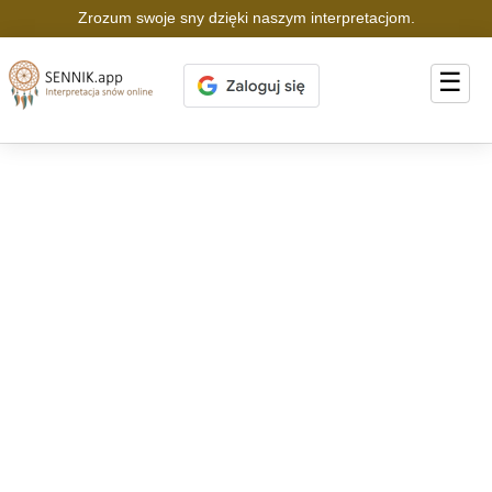
Zrozum swoje sny dzięki naszym interpretacjom.
☰