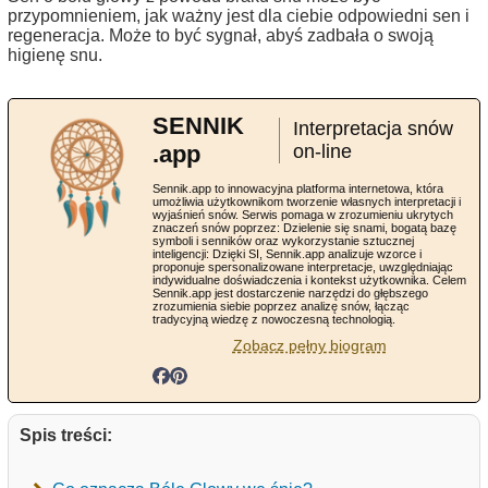
przypomnieniem, jak ważny jest dla ciebie odpowiedni sen i
regeneracja. Może to być sygnał, abyś zadbała o swoją
higienę snu.
SENNIK
Interpretacja snów
.app
on-line
Sennik.app to innowacyjna platforma internetowa, która
umożliwia użytkownikom tworzenie własnych interpretacji i
wyjaśnień snów. Serwis pomaga w zrozumieniu ukrytych
znaczeń snów poprzez: Dzielenie się snami, bogatą bazę
symboli i senników oraz wykorzystanie sztucznej
inteligencji: Dzięki SI, Sennik.app analizuje wzorce i
proponuje spersonalizowane interpretacje, uwzględniając
indywidualne doświadczenia i kontekst użytkownika. Celem
Sennik.app jest dostarczenie narzędzi do głębszego
zrozumienia siebie poprzez analizę snów, łącząc
tradycyjną wiedzę z nowoczesną technologią.
Zobacz pełny biogram
Spis treści: