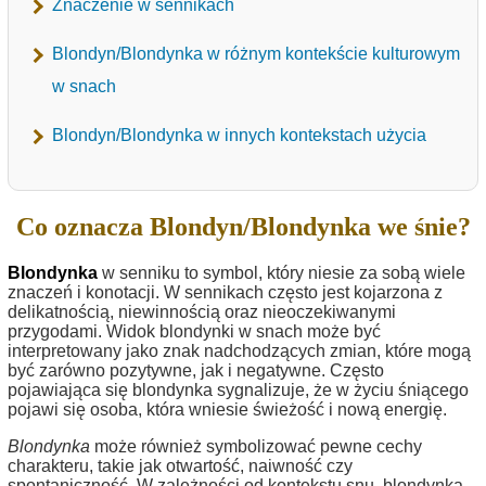
Znaczenie w sennikach
Blondyn/Blondynka w różnym kontekście kulturowym
w snach
Blondyn/Blondynka w innych kontekstach użycia
Co oznacza Blondyn/Blondynka we śnie?
Blondynka
w senniku to symbol, który niesie za sobą wiele
znaczeń i konotacji. W sennikach często jest kojarzona z
delikatnością, niewinnością oraz nieoczekiwanymi
przygodami. Widok blondynki w snach może być
interpretowany jako znak nadchodzących zmian, które mogą
być zarówno pozytywne, jak i negatywne. Często
pojawiająca się blondynka sygnalizuje, że w życiu śniącego
pojawi się osoba, która wniesie świeżość i nową energię.
Blondynka
może również symbolizować pewne cechy
charakteru, takie jak otwartość, naiwność czy
spontaniczność. W zależności od kontekstu snu, blondynka