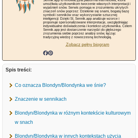
Sennik.app to innowacyjna platforma internetowa, która
umożliwia użytkownikom tworzenie własnych interpretacji i
wyjaśnień snów. Serwis pomaga w zrozumieniu ukrytych
znaczeń snów poprzez: Dzielenie się snami, bogatą bazę
symboli i senników oraz wykorzystanie sztucznej
inteligencji: Dzięki SI, Sennik.app analizuje wzorce i
proponuje spersonalizowane interpretacje, uwzględniając
indywidualne doświadczenia i kontekst użytkownika. Celem
Sennik.app jest dostarczenie narzędzi do głębszego
zrozumienia siebie poprzez analizę snów, łącząc
tradycyjną wiedzę z nowoczesną technologią.
Zobacz pełny biogram
Spis treści:
Co oznacza Blondyn/Blondynka we śnie?
Znaczenie w sennikach
Blondyn/Blondynka w różnym kontekście kulturowym
w snach
Blondyn/Blondynka w innych kontekstach użycia