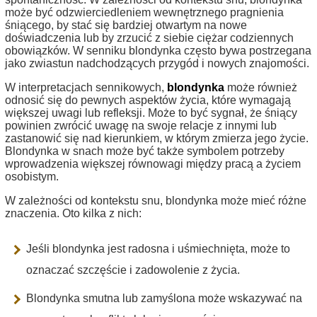
może być odzwierciedleniem wewnętrznego pragnienia
śniącego, by stać się bardziej otwartym na nowe
doświadczenia lub by zrzucić z siebie ciężar codziennych
obowiązków. W senniku blondynka często bywa postrzegana
jako zwiastun nadchodzących przygód i nowych znajomości.
W interpretacjach sennikowych,
blondynka
może również
odnosić się do pewnych aspektów życia, które wymagają
większej uwagi lub refleksji. Może to być sygnał, że śniący
powinien zwrócić uwagę na swoje relacje z innymi lub
zastanowić się nad kierunkiem, w którym zmierza jego życie.
Blondynka w snach może być także symbolem potrzeby
wprowadzenia większej równowagi między pracą a życiem
osobistym.
W zależności od kontekstu snu, blondynka może mieć różne
znaczenia. Oto kilka z nich:
Jeśli blondynka jest radosna i uśmiechnięta, może to
oznaczać szczęście i zadowolenie z życia.
Blondynka smutna lub zamyślona może wskazywać na