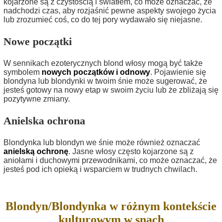
kojarzone są z czystością i światłem, co może oznaczać, że
nadchodzi czas, aby rozjaśnić pewne aspekty swojego życia
lub zrozumieć coś, co do tej pory wydawało się niejasne.
Nowe początki
W sennikach ezoterycznych blond włosy mogą być także
symbolem
nowych początków i odnowy
. Pojawienie się
blondyna lub blondynki w twoim śnie może sugerować, że
jesteś gotowy na nowy etap w swoim życiu lub że zbliżają się
pozytywne zmiany.
Anielska ochrona
Blondynka lub blondyn we śnie może również oznaczać
anielską ochronę
. Jasne włosy często kojarzone są z
aniołami i duchowymi przewodnikami, co może oznaczać, że
jesteś pod ich opieką i wsparciem w trudnych chwilach.
Blondyn/Blondynka w różnym kontekście
kulturowym w snach