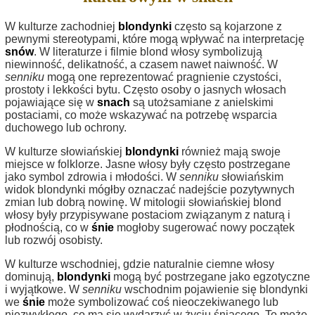
W kulturze zachodniej
blondynki
często są kojarzone z
pewnymi stereotypami, które mogą wpływać na interpretację
snów
. W literaturze i filmie blond włosy symbolizują
niewinność, delikatność, a czasem nawet naiwność. W
senniku
mogą one reprezentować pragnienie czystości,
prostoty i lekkości bytu. Często osoby o jasnych włosach
pojawiające się w
snach
są utożsamiane z anielskimi
postaciami, co może wskazywać na potrzebę wsparcia
duchowego lub ochrony.
W kulturze słowiańskiej
blondynki
również mają swoje
miejsce w folklorze. Jasne włosy były często postrzegane
jako symbol zdrowia i młodości. W
senniku
słowiańskim
widok blondynki mógłby oznaczać nadejście pozytywnych
zmian lub dobrą nowinę. W mitologii słowiańskiej blond
włosy były przypisywane postaciom związanym z naturą i
płodnością, co w
śnie
mogłoby sugerować nowy początek
lub rozwój osobisty.
W kulturze wschodniej, gdzie naturalnie ciemne włosy
dominują,
blondynki
mogą być postrzegane jako egzotyczne
i wyjątkowe. W
senniku
wschodnim pojawienie się blondynki
we
śnie
może symbolizować coś nieoczekiwanego lub
niezwykłego, co ma się wydarzyć w życiu śniącego. To może