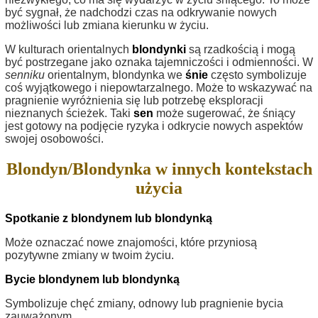
być sygnał, że nadchodzi czas na odkrywanie nowych
możliwości lub zmiana kierunku w życiu.
W kulturach orientalnych
blondynki
są rzadkością i mogą
być postrzegane jako oznaka tajemniczości i odmienności. W
senniku
orientalnym, blondynka we
śnie
często symbolizuje
coś wyjątkowego i niepowtarzalnego. Może to wskazywać na
pragnienie wyróżnienia się lub potrzebę eksploracji
nieznanych ścieżek. Taki
sen
może sugerować, że śniący
jest gotowy na podjęcie ryzyka i odkrycie nowych aspektów
swojej osobowości.
Blondyn/Blondynka w innych kontekstach
użycia
Spotkanie z blondynem lub blondynką
Może oznaczać nowe znajomości, które przyniosą
pozytywne zmiany w twoim życiu.
Bycie blondynem lub blondynką
Symbolizuje chęć zmiany, odnowy lub pragnienie bycia
zauważonym.