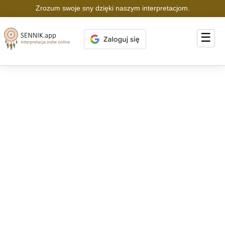
Zrozum swoje sny dzięki naszym interpretacjom.
☰