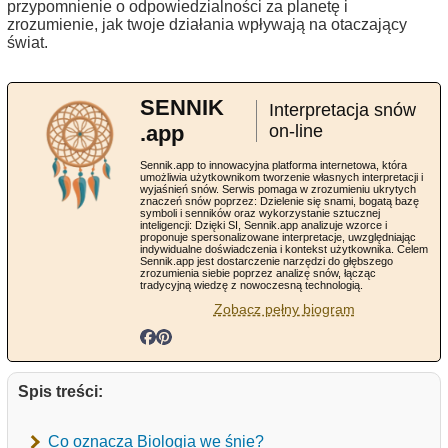
przypomnienie o odpowiedzialności za planetę i
zrozumienie, jak twoje działania wpływają na otaczający
świat.
SENNIK
Interpretacja snów
.app
on-line
Sennik.app to innowacyjna platforma internetowa, która
umożliwia użytkownikom tworzenie własnych interpretacji i
wyjaśnień snów. Serwis pomaga w zrozumieniu ukrytych
znaczeń snów poprzez: Dzielenie się snami, bogatą bazę
symboli i senników oraz wykorzystanie sztucznej
inteligencji: Dzięki SI, Sennik.app analizuje wzorce i
proponuje spersonalizowane interpretacje, uwzględniając
indywidualne doświadczenia i kontekst użytkownika. Celem
Sennik.app jest dostarczenie narzędzi do głębszego
zrozumienia siebie poprzez analizę snów, łącząc
tradycyjną wiedzę z nowoczesną technologią.
Zobacz pełny biogram
Spis treści:
Co oznacza Biologia we śnie?