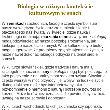
Biologia w różnym kontekście
kulturowym w snach
W
sennikach
zachodnich,
biologia
często symbolizuje
nasze wewnętrzne życie oraz zrozumienie siebie i
otaczającego nas świata. W świecie, gdzie nauka i
technologia dominują,
marzenia senne
związane z
biologią
mogą odzwierciedlać naszą potrzebę zrozumienia, jak
funkcjonuje nasze ciało i umysł. W tej kulturze sny o biologii
mogą sugerować, że pragniemy zgłębić tajemnice życia, a
może nawet dokonać jakiegoś odkrycia na temat siebie
samych.
W kulturze słowiańskiej, gdzie tradycje i natura mają
szczególne znaczenie,
sny
o
biologii
mogą być postrzegane
jako połączenie z naturalnym porządkiem świata. Słowianie
często wierzyli w moc przyrody i jej wpływ na ludzkie życie,
dlatego taki sen może być interpretowany jako
przypomnienie o harmonii z naturą i potrzebie powrotu do
korzeni. Może to również oznaczać, że powinniśmy zwrócić
uwagę na nasze zdrowie i dobrostan.
W kulturach wschodnich, takich jak chińska czy japońska,