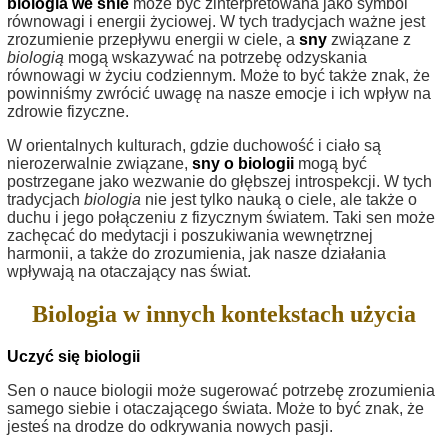
biologia we śnie
może być zinterpretowana jako symbol
równowagi i energii życiowej. W tych tradycjach ważne jest
zrozumienie przepływu energii w ciele, a
sny
związane z
biologią
mogą wskazywać na potrzebę odzyskania
równowagi w życiu codziennym. Może to być także znak, że
powinniśmy zwrócić uwagę na nasze emocje i ich wpływ na
zdrowie fizyczne.
W orientalnych kulturach, gdzie duchowość i ciało są
nierozerwalnie związane,
sny o biologii
mogą być
postrzegane jako wezwanie do głębszej introspekcji. W tych
tradycjach
biologia
nie jest tylko nauką o ciele, ale także o
duchu i jego połączeniu z fizycznym światem. Taki sen może
zachęcać do medytacji i poszukiwania wewnętrznej
harmonii, a także do zrozumienia, jak nasze działania
wpływają na otaczający nas świat.
Biologia w innych kontekstach użycia
Uczyć się biologii
Sen o nauce biologii może sugerować potrzebę zrozumienia
samego siebie i otaczającego świata. Może to być znak, że
jesteś na drodze do odkrywania nowych pasji.