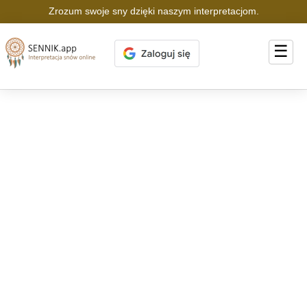
Zrozum swoje sny dzięki naszym interpretacjom.
☰