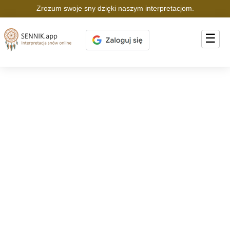
Zrozum swoje sny dzięki naszym interpretacjom.
☰