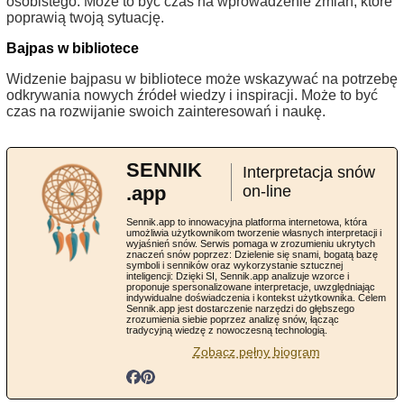
osobistego. Może to być czas na wprowadzenie zmian, które
poprawią twoją sytuację.
Bajpas w bibliotece
Widzenie bajpasu w bibliotece może wskazywać na potrzebę
odkrywania nowych źródeł wiedzy i inspiracji. Może to być
czas na rozwijanie swoich zainteresowań i naukę.
SENNIK
Interpretacja snów
.app
on-line
Sennik.app to innowacyjna platforma internetowa, która
umożliwia użytkownikom tworzenie własnych interpretacji i
wyjaśnień snów. Serwis pomaga w zrozumieniu ukrytych
znaczeń snów poprzez: Dzielenie się snami, bogatą bazę
symboli i senników oraz wykorzystanie sztucznej
inteligencji: Dzięki SI, Sennik.app analizuje wzorce i
proponuje spersonalizowane interpretacje, uwzględniając
indywidualne doświadczenia i kontekst użytkownika. Celem
Sennik.app jest dostarczenie narzędzi do głębszego
zrozumienia siebie poprzez analizę snów, łącząc
tradycyjną wiedzę z nowoczesną technologią.
Zobacz pełny biogram