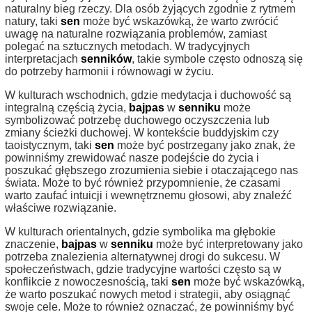
naturalny bieg rzeczy. Dla osób żyjących zgodnie z rytmem
natury, taki
sen
może być wskazówką, że warto zwrócić
uwagę na naturalne rozwiązania problemów, zamiast
polegać na sztucznych metodach. W tradycyjnych
interpretacjach
senników
, takie symbole często odnoszą się
do potrzeby harmonii i równowagi w życiu.
W kulturach wschodnich, gdzie medytacja i duchowość są
integralną częścią życia,
bajpas
w
senniku
może
symbolizować potrzebę duchowego oczyszczenia lub
zmiany ścieżki duchowej. W kontekście buddyjskim czy
taoistycznym, taki
sen
może być postrzegany jako znak, że
powinniśmy zrewidować nasze podejście do życia i
poszukać głębszego zrozumienia siebie i otaczającego nas
świata. Może to być również przypomnienie, że czasami
warto zaufać intuicji i wewnętrznemu głosowi, aby znaleźć
właściwe rozwiązanie.
W kulturach orientalnych, gdzie symbolika ma głębokie
znaczenie,
bajpas
w
senniku
może być interpretowany jako
potrzeba znalezienia alternatywnej drogi do sukcesu. W
społeczeństwach, gdzie tradycyjne wartości często są w
konflikcie z nowoczesnością, taki
sen
może być wskazówką,
że warto poszukać nowych metod i strategii, aby osiągnąć
swoje cele. Może to również oznaczać, że powinniśmy być