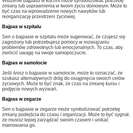
Widzenie bajpasu w kuchni może symbolizować potrzebę
zmiany lub usprawnienia w twoim życiu domowym. Może to
być czas na wprowadzenie nowych nawyków lub
reorganizację przestrzeni życiowej.
Bajpas w szpitalu
Sen o bajpasie w szpitalu może sugerować, że czujesz się
zagrożony lub potrzebujesz pomocy w rozwiązaniu
problemów zdrowotnych lub emocjonalnych. To czas, aby
zwrócić uwagę na swoje samopoczucie.
Bajpas w samolocie
Jeśli śnisz o bajpasie w samolocie, może to oznaczać, że
szukasz alternatywnych dróg do osiągnięcia swoich celów
życiowych. Może to być znak, że czas na zmianę kursu i
podjęcie nowych wyzwań.
Bajpas w zegarze
Sen o bajpasie w zegarze może symbolizować potrzebę
zmiany podejścia do czasu i organizacji. Może to być sygnał,
że musisz lepiej zarządzać swoim czasem i unikać
marnowania go.