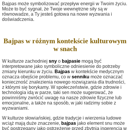
Bajpas może symbolizować przepływ energii w Twoim życiu.
Może to być sygnał, że Twoje wewnętrzne siły są w
równowadze, a Ty jesteś gotowa na nowe wyzwania i
doświadczenia.
Bajpas w różnym kontekście kulturowym
w snach
W kulturze zachodniej
sny
o
bajpasie
mogą być
interpretowane jako symboliczne odniesienie do potrzeby
zmiany kierunku w życiu.
Bajpas
w kontekście medycznym
oznacza obejście problemu, co w
senniku
może oznaczać
konieczność znalezienia nowego rozwiązania dla trudności,
z którymi się borykamy. W społeczeństwie, gdzie zdrowie i
technologia idą w parze, taki sen może sugerować, że
powinniśmy zwrócić uwagę na nasze zdrowie fizyczne lub
emocjonalne, a także na sposób, w jaki radzimy sobie z
wyzwaniami.
W kulturze słowiańskiej, gdzie tradycje i wierzenia ludowe
wciąż mają duże znaczenie,
bajpas
jako element snu może
być postrzegany jako ostrzeżenie przed zbytnią ingerencją w