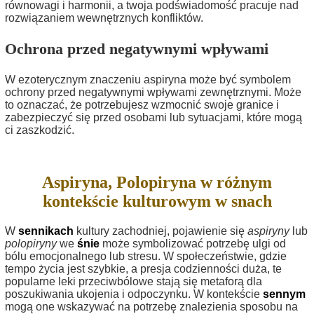
równowagi i harmonii, a twoja podświadomość pracuje nad
rozwiązaniem wewnętrznych konfliktów.
Ochrona przed negatywnymi wpływami
W ezoterycznym znaczeniu aspiryna może być symbolem
ochrony przed negatywnymi wpływami zewnętrznymi. Może
to oznaczać, że potrzebujesz wzmocnić swoje granice i
zabezpieczyć się przed osobami lub sytuacjami, które mogą
ci zaszkodzić.
Aspiryna, Polopiryna w różnym
kontekście kulturowym w snach
W
sennikach
kultury zachodniej, pojawienie się
aspiryny
lub
polopiryny
we
śnie
może symbolizować potrzebę ulgi od
bólu emocjonalnego lub stresu. W społeczeństwie, gdzie
tempo życia jest szybkie, a presja codzienności duża, te
popularne leki przeciwbólowe stają się metaforą dla
poszukiwania ukojenia i odpoczynku. W kontekście
sennym
mogą one wskazywać na potrzebę znalezienia sposobu na