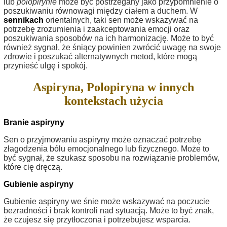
lub
polopirynie
może być postrzegany jako przypomnienie o
poszukiwaniu równowagi między ciałem a duchem. W
sennikach
orientalnych, taki sen może wskazywać na
potrzebę zrozumienia i zaakceptowania emocji oraz
poszukiwania sposobów na ich harmonizację. Może to być
również sygnał, że śniący powinien zwrócić uwagę na swoje
zdrowie i poszukać alternatywnych metod, które mogą
przynieść ulgę i spokój.
Aspiryna, Polopiryna w innych
kontekstach użycia
Branie aspiryny
Sen o przyjmowaniu aspiryny może oznaczać potrzebę
złagodzenia bólu emocjonalnego lub fizycznego. Może to
być sygnał, że szukasz sposobu na rozwiązanie problemów,
które cię dręczą.
Gubienie aspiryny
Gubienie aspiryny we śnie może wskazywać na poczucie
bezradności i brak kontroli nad sytuacją. Może to być znak,
że czujesz się przytłoczona i potrzebujesz wsparcia.