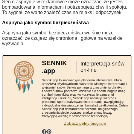
Sen o aspirynie w reklamówce może oznaczać, że jesteś
bombardowana informacjami i potrzebujesz chwili spokoju.
To sygnał, że warto znaleźć czas na relaks i odpoczynek.
Aspiryna jako symbol bezpieczeństwa
Aspiryna jako symbol bezpieczeństwa we śnie może
oznaczać, że czujesz się chroniona i gotowa na wszelkie
wyzwania.
SENNIK
Interpretacja snów
.app
on-line
Sennik.app to innowacyjna platforma internetowa, która
umożliwia użytkownikom tworzenie własnych interpretacji i
wyjaśnień snów. Serwis pomaga w zrozumieniu ukrytych
znaczeń snów poprzez: Dzielenie się snami, bogatą bazę
symboli i senników oraz wykorzystanie sztucznej
inteligencji: Dzięki SI, Sennik.app analizuje wzorce i
proponuje spersonalizowane interpretacje, uwzględniając
indywidualne doświadczenia i kontekst użytkownika. Celem
Sennik.app jest dostarczenie narzędzi do głębszego
zrozumienia siebie poprzez analizę snów, łącząc
tradycyjną wiedzę z nowoczesną technologią.
Zobacz pełny biogram