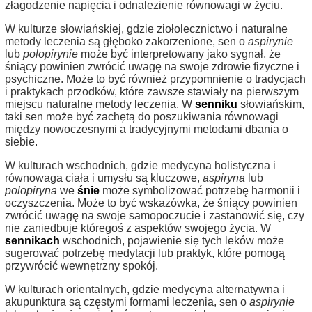
złagodzenie napięcia i odnalezienie równowagi w życiu.
W kulturze słowiańskiej, gdzie ziołolecznictwo i naturalne
metody leczenia są głęboko zakorzenione, sen o
aspirynie
lub
polopirynie
może być interpretowany jako sygnał, że
śniący powinien zwrócić uwagę na swoje zdrowie fizyczne i
psychiczne. Może to być również przypomnienie o tradycjach
i praktykach przodków, które zawsze stawiały na pierwszym
miejscu naturalne metody leczenia. W
senniku
słowiańskim,
taki sen może być zachętą do poszukiwania równowagi
między nowoczesnymi a tradycyjnymi metodami dbania o
siebie.
W kulturach wschodnich, gdzie medycyna holistyczna i
równowaga ciała i umysłu są kluczowe,
aspiryna
lub
polopiryna
we
śnie
może symbolizować potrzebę harmonii i
oczyszczenia. Może to być wskazówka, że śniący powinien
zwrócić uwagę na swoje samopoczucie i zastanowić się, czy
nie zaniedbuje któregoś z aspektów swojego życia. W
sennikach
wschodnich, pojawienie się tych leków może
sugerować potrzebę medytacji lub praktyk, które pomogą
przywrócić wewnętrzny spokój.
W kulturach orientalnych, gdzie medycyna alternatywna i
akupunktura są częstymi formami leczenia, sen o
aspirynie