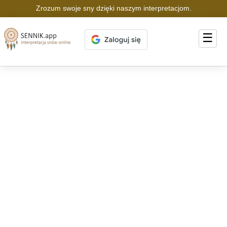
Zrozum swoje sny dzięki naszym interpretacjom.
☰