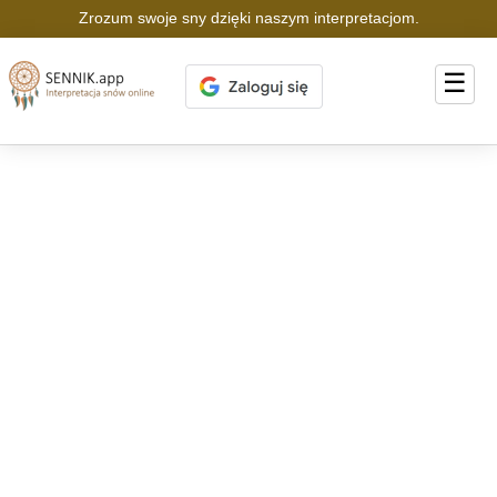
Zrozum swoje sny dzięki naszym interpretacjom.
☰