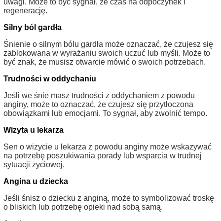
uwagi. Może to być sygnał, że czas na odpoczynek i
regenerację.
Silny ból gardła
Śnienie o silnym bólu gardła może oznaczać, że czujesz się
zablokowana w wyrażaniu swoich uczuć lub myśli. Może to
być znak, że musisz otwarcie mówić o swoich potrzebach.
Trudności w oddychaniu
Jeśli we śnie masz trudności z oddychaniem z powodu
anginy, może to oznaczać, że czujesz się przytłoczona
obowiązkami lub emocjami. To sygnał, aby zwolnić tempo.
Wizyta u lekarza
Sen o wizycie u lekarza z powodu anginy może wskazywać
na potrzebę poszukiwania porady lub wsparcia w trudnej
sytuacji życiowej.
Angina u dziecka
Jeśli śnisz o dziecku z anginą, może to symbolizować troskę
o bliskich lub potrzebę opieki nad sobą samą.