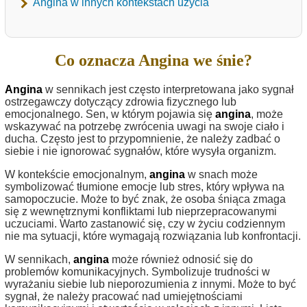
Angina w innych kontekstach użycia
Co oznacza Angina we śnie?
Angina
w sennikach jest często interpretowana jako sygnał
ostrzegawczy dotyczący zdrowia fizycznego lub
emocjonalnego. Sen, w którym pojawia się
angina
, może
wskazywać na potrzebę zwrócenia uwagi na swoje ciało i
ducha. Często jest to przypomnienie, że należy zadbać o
siebie i nie ignorować sygnałów, które wysyła organizm.
W kontekście emocjonalnym,
angina
w snach może
symbolizować tłumione emocje lub stres, który wpływa na
samopoczucie. Może to być znak, że osoba śniąca zmaga
się z wewnętrznymi konfliktami lub nieprzepracowanymi
uczuciami. Warto zastanowić się, czy w życiu codziennym
nie ma sytuacji, które wymagają rozwiązania lub konfrontacji.
W sennikach,
angina
może również odnosić się do
problemów komunikacyjnych. Symbolizuje trudności w
wyrażaniu siebie lub nieporozumienia z innymi. Może to być
sygnał, że należy pracować nad umiejętnościami