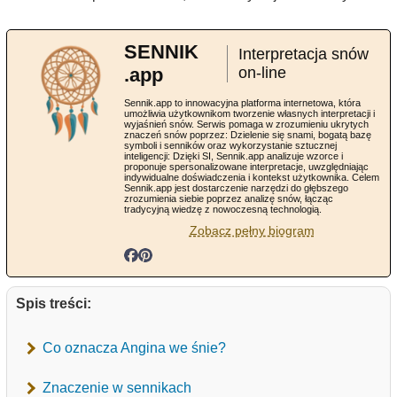
SENNIK
Interpretacja snów
.app
on-line
Sennik.app to innowacyjna platforma internetowa, która
umożliwia użytkownikom tworzenie własnych interpretacji i
wyjaśnień snów. Serwis pomaga w zrozumieniu ukrytych
znaczeń snów poprzez: Dzielenie się snami, bogatą bazę
symboli i senników oraz wykorzystanie sztucznej
inteligencji: Dzięki SI, Sennik.app analizuje wzorce i
proponuje spersonalizowane interpretacje, uwzględniając
indywidualne doświadczenia i kontekst użytkownika. Celem
Sennik.app jest dostarczenie narzędzi do głębszego
zrozumienia siebie poprzez analizę snów, łącząc
tradycyjną wiedzę z nowoczesną technologią.
Zobacz pełny biogram
Spis treści:
Co oznacza Angina we śnie?
Znaczenie w sennikach