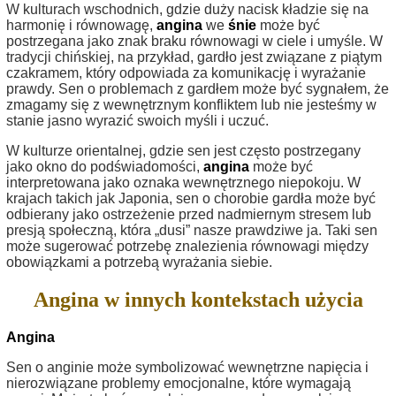
W kulturach wschodnich, gdzie duży nacisk kładzie się na
harmonię i równowagę,
angina
we
śnie
może być
postrzegana jako znak braku równowagi w ciele i umyśle. W
tradycji chińskiej, na przykład, gardło jest związane z piątym
czakramem, który odpowiada za komunikację i wyrażanie
prawdy. Sen o problemach z gardłem może być sygnałem, że
zmagamy się z wewnętrznym konfliktem lub nie jesteśmy w
stanie jasno wyrazić swoich myśli i uczuć.
W kulturze orientalnej, gdzie sen jest często postrzegany
jako okno do podświadomości,
angina
może być
interpretowana jako oznaka wewnętrznego niepokoju. W
krajach takich jak Japonia, sen o chorobie gardła może być
odbierany jako ostrzeżenie przed nadmiernym stresem lub
presją społeczną, która „dusi” nasze prawdziwe ja. Taki sen
może sugerować potrzebę znalezienia równowagi między
obowiązkami a potrzebą wyrażania siebie.
Angina w innych kontekstach użycia
Angina
Sen o anginie może symbolizować wewnętrzne napięcia i
nierozwiązane problemy emocjonalne, które wymagają