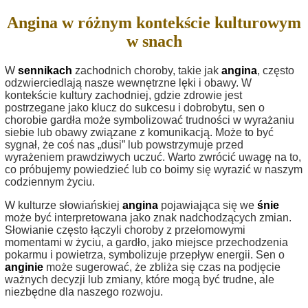
Angina w różnym kontekście kulturowym
w snach
W
sennikach
zachodnich choroby, takie jak
angina
, często
odzwierciedlają nasze wewnętrzne lęki i obawy. W
kontekście kultury zachodniej, gdzie zdrowie jest
postrzegane jako klucz do sukcesu i dobrobytu, sen o
chorobie gardła może symbolizować trudności w wyrażaniu
siebie lub obawy związane z komunikacją. Może to być
sygnał, że coś nas „dusi” lub powstrzymuje przed
wyrażeniem prawdziwych uczuć. Warto zwrócić uwagę na to,
co próbujemy powiedzieć lub co boimy się wyrazić w naszym
codziennym życiu.
W kulturze słowiańskiej
angina
pojawiająca się we
śnie
może być interpretowana jako znak nadchodzących zmian.
Słowianie często łączyli choroby z przełomowymi
momentami w życiu, a gardło, jako miejsce przechodzenia
pokarmu i powietrza, symbolizuje przepływ energii. Sen o
anginie
może sugerować, że zbliża się czas na podjęcie
ważnych decyzji lub zmiany, które mogą być trudne, ale
niezbędne dla naszego rozwoju.