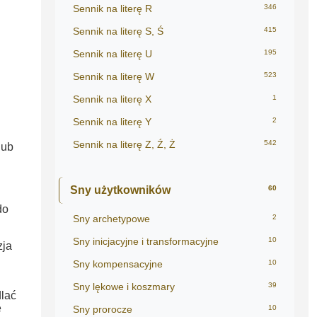
Sennik na literę R
346
Sennik na literę S, Ś
415
Sennik na literę U
195
Sennik na literę W
523
Sennik na literę X
1
Sennik na literę Y
2
Sennik na literę Z, Ź, Ż
542
lub
Sny użytkowników
60
do
Sny archetypowe
2
Sny inicjacyjne i transformacyjne
10
zja
Sny kompensacyjne
10
Sny lękowe i koszmary
39
lać
e
Sny prorocze
10