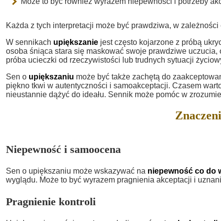
Może to być również wyrazem niepewności i potrzeby akc
Każda z tych interpretacji może być prawdziwa, w zależności
W sennikach
upiększanie
jest często kojarzone z próbą ukr
osoba śniąca stara się maskować swoje prawdziwe uczucia, oba
próba ucieczki od rzeczywistości lub trudnych sytuacji życiow
Sen o
upiększaniu
może być także zachętą do zaakceptowania
piękno tkwi w autentyczności i samoakceptacji. Czasem warto
nieustannie dążyć do ideału. Sennik może pomóc w zrozumien
Znaczeni
Niepewność i samoocena
Sen o upiększaniu może wskazywać na
niepewność co do w
wyglądu. Może to być wyrazem pragnienia akceptacji i uznani
Pragnienie kontroli