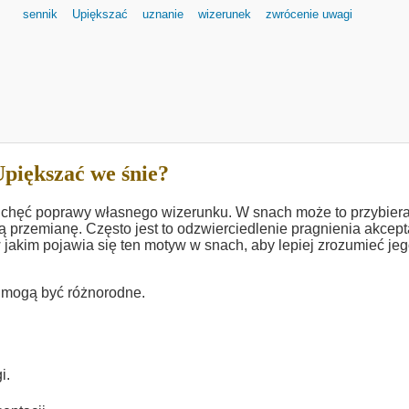
sennik
Upiększać
uznanie
wizerunek
zwrócenie uwagi
piększać we śnie?
i chęć poprawy własnego wizerunku. W snach może to przybier
rzemianę. Często jest to odzwierciedlenie pragnienia akcepta
 jakim pojawia się ten motyw w snach, aby lepiej zrozumieć je
, mogą być różnorodne.
i.