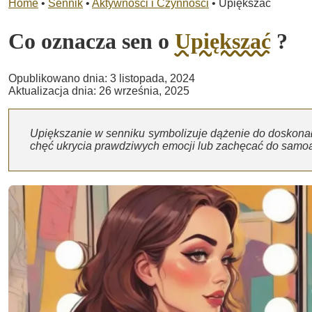
Home
•
Sennik
•
Aktywności i Czynności
•
Upiększać
Co oznacza sen o
Upiększać
?
Opublikowano dnia: 3 listopada, 2024
Aktualizacja dnia: 26 września, 2025
Upiększanie w senniku symbolizuje dążenie do doskonało
chęć ukrycia prawdziwych emocji lub zachęcać do samoa