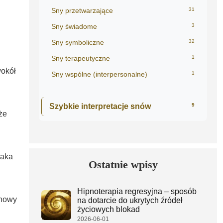
Sny przetwarzające
31
Sny świadome
3
Sny symboliczne
32
Sny terapeutyczne
1
wokół
Sny wspólne (interpersonalne)
1
Szybkie interpretacje snów
9
że
naka
Ostatnie wpisy
Hipnoterapia regresyjna – sposób
 nowy
na dotarcie do ukrytych źródeł
życiowych blokad
2026-06-01