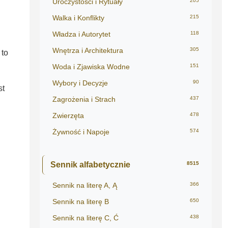
Uroczystości i Rytuały
205
Walka i Konflikty
215
Władza i Autorytet
118
Wnętrza i Architektura
305
 to
Woda i Zjawiska Wodne
151
Wybory i Decyzje
90
st
Zagrożenia i Strach
437
Zwierzęta
478
Żywność i Napoje
574
Sennik alfabetycznie
8515
Sennik na literę A, Ą
366
Sennik na literę B
650
Sennik na literę C, Ć
438