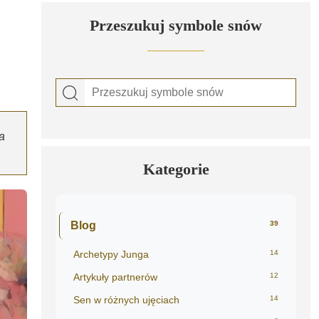
Przeszukuj symbole snów
a
Kategorie
Blog
39
Archetypy Junga
14
Artykuły partnerów
12
Sen w różnych ujęciach
14