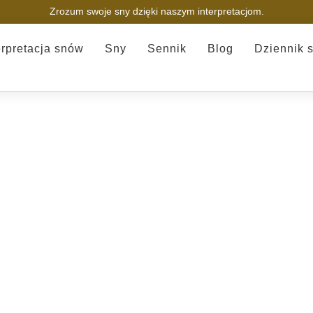
Zrozum swoje sny dzięki naszym interpretacjom.
erpretacja snów
Sny
Sennik
Blog
Dziennik 