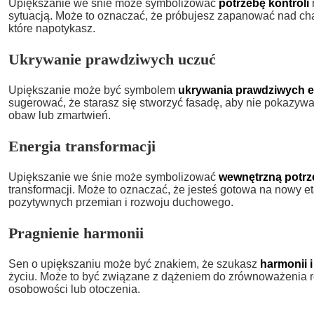
Upiększanie we śnie może symbolizować
potrzebę kontroli
sytuacją. Może to oznaczać, że próbujesz zapanować nad ch
które napotykasz.
Ukrywanie prawdziwych uczuć
Upiększanie może być symbolem
ukrywania prawdziwych e
sugerować, że starasz się stworzyć fasadę, aby nie pokazy
obaw lub zmartwień.
Energia transformacji
Upiększanie we śnie może symbolizować
wewnętrzną potrz
transformacji. Może to oznaczać, że jesteś gotowa na nowy e
pozytywnych przemian i rozwoju duchowego.
Pragnienie harmonii
Sen o upiększaniu może być znakiem, że szukasz
harmonii 
życiu. Może to być związane z dążeniem do zrównoważenia 
osobowości lub otoczenia.