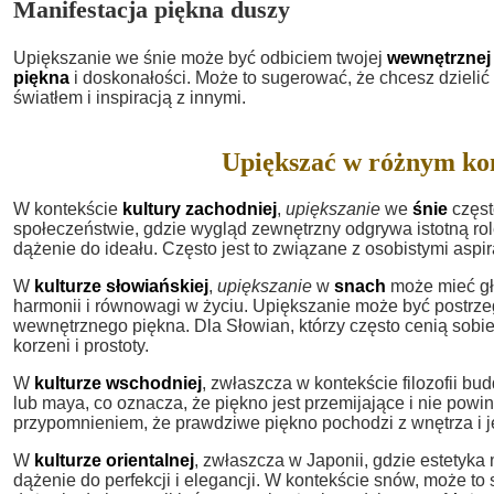
Manifestacja piękna duszy
Upiększanie we śnie może być odbiciem twojej
wewnętrznej
piękna
i doskonałości. Może to sugerować, że chcesz dzieli
światłem i inspiracją z innymi.
Upiększać w różnym ko
W kontekście
kultury zachodniej
,
upiększanie
we
śnie
częst
społeczeństwie, gdzie wygląd zewnętrzny odgrywa istotną rol
dążenie do ideału. Często jest to związane z osobistymi asp
W
kulturze słowiańskiej
,
upiększanie
w
snach
może mieć gł
harmonii i równowagi w życiu. Upiększanie może być postrze
wewnętrznego piękna. Dla Słowian, którzy często cenią sobi
korzeni i prostoty.
W
kulturze wschodniej
, zwłaszcza w kontekście filozofii bud
lub maya, co oznacza, że piękno jest przemijające i nie po
przypomnieniem, że prawdziwe piękno pochodzi z wnętrza i
W
kulturze orientalnej
, zwłaszcza w Japonii, gdzie estetyk
dążenie do perfekcji i elegancji. W kontekście snów, może to