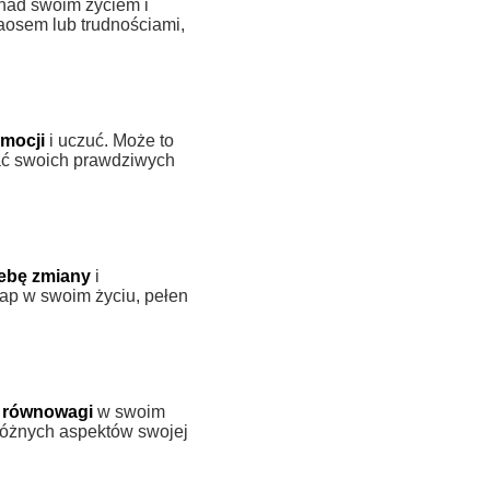
nad swoim życiem i
aosem lub trudnościami,
mocji
i uczuć. Może to
wać swoich prawdziwych
ebę zmiany
i
tap w swoim życiu, pełen
i równowagi
w swoim
różnych aspektów swojej