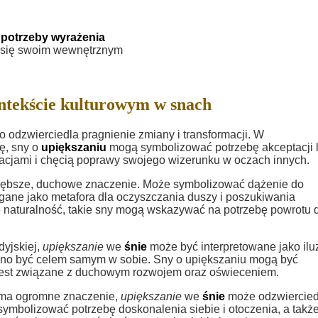
 potrzeby wyrażenia
ć się swoim wewnętrznym
ntekście kulturowym w snach
o odzwierciedla pragnienie zmiany i transformacji. W
ę, sny o
upiększaniu
mogą symbolizować potrzebę akceptacji 
iracjami i chęcią poprawy swojego wizerunku w oczach innych.
ębsze, duchowe znaczenie. Może symbolizować dążenie do
gane jako metafora dla oczyszczania duszy i poszukiwania
e naturalność, takie sny mogą wskazywać na potrzebę powrotu 
dyjskiej,
upiększanie
we
śnie
może być interpretowane jako ilu
winno być celem samym w sobie. Sny o upiększaniu mogą być
 jest związane z duchowym rozwojem oraz oświeceniem.
a ma ogromne znaczenie,
upiększanie
we
śnie
może odzwiercied
 symbolizować potrzebę doskonalenia siebie i otoczenia, a takż