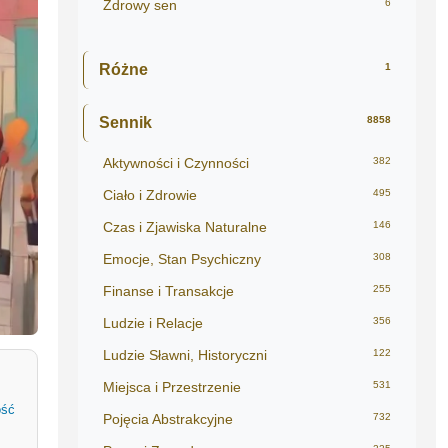
Zdrowy sen
6
Różne
1
Sennik
8858
Aktywności i Czynności
382
Ciało i Zdrowie
495
Czas i Zjawiska Naturalne
146
Emocje, Stan Psychiczny
308
Finanse i Transakcje
255
Ludzie i Relacje
356
Ludzie Sławni, Historyczni
122
Miejsca i Przestrzenie
531
ość
Pojęcia Abstrakcyjne
732