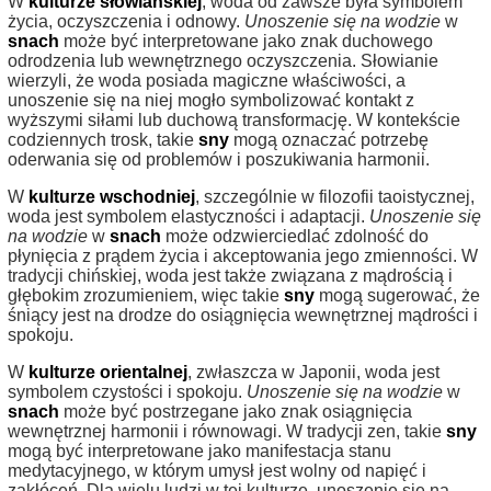
W
kulturze słowiańskiej
, woda od zawsze była symbolem
życia, oczyszczenia i odnowy.
Unoszenie się na wodzie
w
snach
może być interpretowane jako znak duchowego
odrodzenia lub wewnętrznego oczyszczenia. Słowianie
wierzyli, że woda posiada magiczne właściwości, a
unoszenie się na niej mogło symbolizować kontakt z
wyższymi siłami lub duchową transformację. W kontekście
codziennych trosk, takie
sny
mogą oznaczać potrzebę
oderwania się od problemów i poszukiwania harmonii.
W
kulturze wschodniej
, szczególnie w filozofii taoistycznej,
woda jest symbolem elastyczności i adaptacji.
Unoszenie się
na wodzie
w
snach
może odzwierciedlać zdolność do
płynięcia z prądem życia i akceptowania jego zmienności. W
tradycji chińskiej, woda jest także związana z mądrością i
głębokim zrozumieniem, więc takie
sny
mogą sugerować, że
śniący jest na drodze do osiągnięcia wewnętrznej mądrości i
spokoju.
W
kulturze orientalnej
, zwłaszcza w Japonii, woda jest
symbolem czystości i spokoju.
Unoszenie się na wodzie
w
snach
może być postrzegane jako znak osiągnięcia
wewnętrznej harmonii i równowagi. W tradycji zen, takie
sny
mogą być interpretowane jako manifestacja stanu
medytacyjnego, w którym umysł jest wolny od napięć i
zakłóceń. Dla wielu ludzi w tej kulturze, unoszenie się na