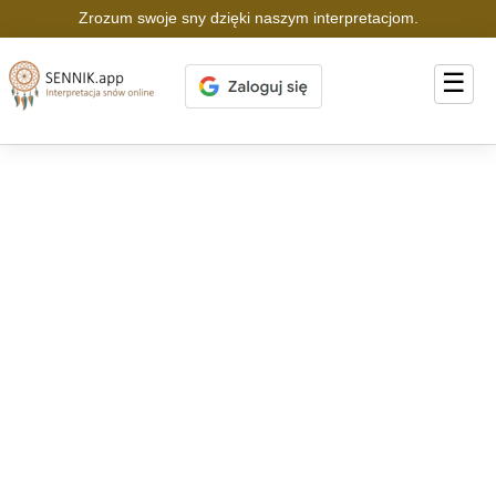
Zrozum swoje sny dzięki naszym interpretacjom.
☰