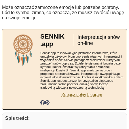
Może oznaczać zamrożone emocje lub potrzebę ochrony.
Lód to symbol zimna, co oznacza, że musisz zwrócić uwagę
na swoje emocje.
SENNIK
Interpretacja snów
.app
on-line
Sennik.app to innowacyjna platforma internetowa, która
umożliwia użytkownikom tworzenie własnych interpretacji i
wyjaśnień snów. Serwis pomaga w zrozumieniu ukrytych
znaczeń snów poprzez: Dzielenie się snami, bogatą bazę
symboli i senników oraz wykorzystanie sztucznej
inteligencji: Dzięki SI, Sennik.app analizuje wzorce i
proponuje spersonalizowane interpretacje, uwzględniając
indywidualne doświadczenia i kontekst użytkownika. Celem
Sennik.app jest dostarczenie narzędzi do głębszego
zrozumienia siebie poprzez analizę snów, łącząc
tradycyjną wiedzę z nowoczesną technologią.
Zobacz pełny biogram
Spis treści: