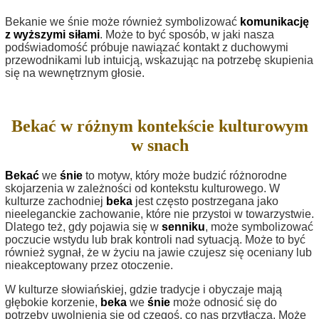
Bekanie we śnie może również symbolizować
komunikację
z wyższymi siłami
. Może to być sposób, w jaki nasza
podświadomość próbuje nawiązać kontakt z duchowymi
przewodnikami lub intuicją, wskazując na potrzebę skupienia
się na wewnętrznym głosie.
Bekać w różnym kontekście kulturowym
w snach
Bekać
we
śnie
to motyw, który może budzić różnorodne
skojarzenia w zależności od kontekstu kulturowego. W
kulturze zachodniej
beka
jest często postrzegana jako
nieeleganckie zachowanie, które nie przystoi w towarzystwie.
Dlatego też, gdy pojawia się w
senniku
, może symbolizować
poczucie wstydu lub brak kontroli nad sytuacją. Może to być
również sygnał, że w życiu na jawie czujesz się oceniany lub
nieakceptowany przez otoczenie.
W kulturze słowiańskiej, gdzie tradycje i obyczaje mają
głębokie korzenie,
beka
we
śnie
może odnosić się do
potrzeby uwolnienia się od czegoś, co nas przytłacza. Może