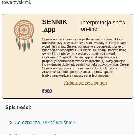
towarzyskimi.
SENNIK
Interpretacja snów
.app
on-line
Sennik.app to innowacyjna platforma internetowa, która
umożliwia użytkownikom tworzenie własnych interpretacji i
wyjaśnień snów. Serwis pomaga w zrozumieniu ukrytych
znaczeń snów poprzez: Dzielenie się snami, bogatą bazę
symboli i senników oraz wykorzystanie sztucznej
inteligencji: Dzięki SI, Sennik.app analizuje wzorce i
proponuje spersonalizowane interpretacje, uwzględniając
indywidualne doświadczenia i kontekst użytkownika. Celem
Sennik.app jest dostarczenie narzędzi do głębszego
zrozumienia siebie poprzez analizę snów, łącząc
tradycyjną wiedzę z nowoczesną technologią.
Zobacz pełny biogram
Spis treści:
Co oznacza Bekać we śnie?