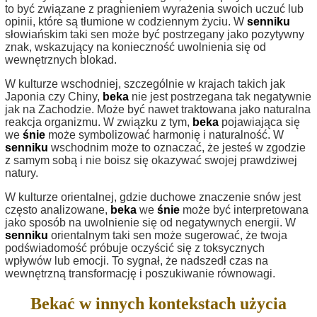
to być związane z pragnieniem wyrażenia swoich uczuć lub
opinii, które są tłumione w codziennym życiu. W
senniku
słowiańskim taki sen może być postrzegany jako pozytywny
znak, wskazujący na konieczność uwolnienia się od
wewnętrznych blokad.
W kulturze wschodniej, szczególnie w krajach takich jak
Japonia czy Chiny,
beka
nie jest postrzegana tak negatywnie
jak na Zachodzie. Może być nawet traktowana jako naturalna
reakcja organizmu. W związku z tym,
beka
pojawiająca się
we
śnie
może symbolizować harmonię i naturalność. W
senniku
wschodnim może to oznaczać, że jesteś w zgodzie
z samym sobą i nie boisz się okazywać swojej prawdziwej
natury.
W kulturze orientalnej, gdzie duchowe znaczenie snów jest
często analizowane,
beka
we
śnie
może być interpretowana
jako sposób na uwolnienie się od negatywnych energii. W
senniku
orientalnym taki sen może sugerować, że twoja
podświadomość próbuje oczyścić się z toksycznych
wpływów lub emocji. To sygnał, że nadszedł czas na
wewnętrzną transformację i poszukiwanie równowagi.
Bekać w innych kontekstach użycia