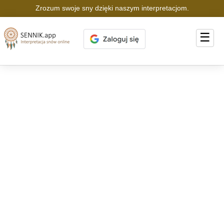
Zrozum swoje sny dzięki naszym interpretacjom.
☰