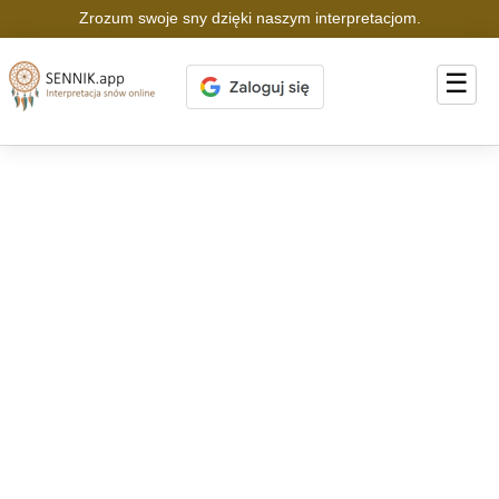
Zrozum swoje sny dzięki naszym interpretacjom.
☰