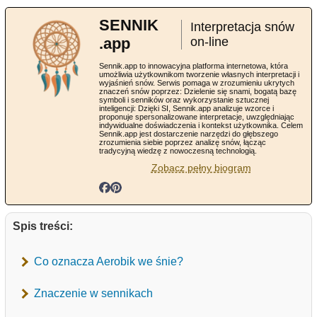
SENNIK
Interpretacja snów
.app
on-line
Sennik.app to innowacyjna platforma internetowa, która
umożliwia użytkownikom tworzenie własnych interpretacji i
wyjaśnień snów. Serwis pomaga w zrozumieniu ukrytych
znaczeń snów poprzez: Dzielenie się snami, bogatą bazę
symboli i senników oraz wykorzystanie sztucznej
inteligencji: Dzięki SI, Sennik.app analizuje wzorce i
proponuje spersonalizowane interpretacje, uwzględniając
indywidualne doświadczenia i kontekst użytkownika. Celem
Sennik.app jest dostarczenie narzędzi do głębszego
zrozumienia siebie poprzez analizę snów, łącząc
tradycyjną wiedzę z nowoczesną technologią.
Zobacz pełny biogram
Spis treści:
Co oznacza Aerobik we śnie?
Znaczenie w sennikach