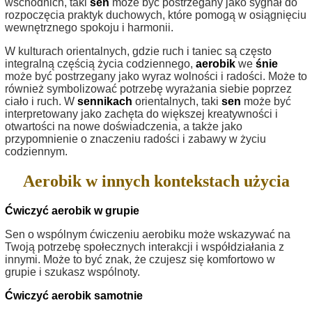
wschodnich, taki
sen
może być postrzegany jako sygnał do
rozpoczęcia praktyk duchowych, które pomogą w osiągnięciu
wewnętrznego spokoju i harmonii.
W kulturach orientalnych, gdzie ruch i taniec są często
integralną częścią życia codziennego,
aerobik
we
śnie
może być postrzegany jako wyraz wolności i radości. Może to
również symbolizować potrzebę wyrażania siebie poprzez
ciało i ruch. W
sennikach
orientalnych, taki
sen
może być
interpretowany jako zachęta do większej kreatywności i
otwartości na nowe doświadczenia, a także jako
przypomnienie o znaczeniu radości i zabawy w życiu
codziennym.
Aerobik w innych kontekstach użycia
Ćwiczyć aerobik w grupie
Sen o wspólnym ćwiczeniu aerobiku może wskazywać na
Twoją potrzebę społecznych interakcji i współdziałania z
innymi. Może to być znak, że czujesz się komfortowo w
grupie i szukasz wspólnoty.
Ćwiczyć aerobik samotnie