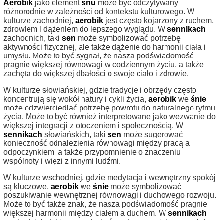
Aerobik
jako element
snu
może być odczytywany
różnorodnie w zależności od kontekstu kulturowego. W
kulturze zachodniej,
aerobik
jest często kojarzony z ruchem,
zdrowiem i dążeniem do lepszego wyglądu. W
sennikach
zachodnich, taki
sen
może symbolizować potrzebę
aktywności fizycznej, ale także dążenie do harmonii ciała i
umysłu. Może to być sygnał, że nasza podświadomość
pragnie większej równowagi w codziennym życiu, a także
zachęta do większej dbałości o swoje ciało i zdrowie.
W kulturze słowiańskiej, gdzie tradycje i obrzędy często
koncentrują się wokół natury i cykli życia,
aerobik
we
śnie
może odzwierciedlać potrzebę powrotu do naturalnego rytmu
życia. Może to być również interpretowane jako wezwanie do
większej integracji z otoczeniem i społecznością. W
sennikach
słowiańskich, taki
sen
może sugerować
konieczność odnalezienia równowagi między pracą a
odpoczynkiem, a także przypomnienie o znaczeniu
wspólnoty i więzi z innymi ludźmi.
W kulturze wschodniej, gdzie medytacja i wewnętrzny spokój
są kluczowe,
aerobik
we
śnie
może symbolizować
poszukiwanie wewnętrznej równowagi i duchowego rozwoju.
Może to być także znak, że nasza podświadomość pragnie
większej harmonii między ciałem a duchem. W
sennikach