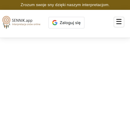
Zrozum swoje sny dzięki naszym interpretacjom.
☰