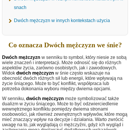
snach
Dwóch mężczyzn w innych kontekstach użycia
Co oznacza Dwóch mężczyzn we śnie?
Dwóch mężczyzn
w senniku to symbol, który niesie ze sobą
wiele znaczeń i interpretacji. Może odnosić się do różnych
aspektów życia, zarówno osobistych, jak i zawodowych.
Widok
dwóch mężczyzn
w śnie często wskazuje na
obecność dwóch różnych sił lub energii, które wpływają na
życie śniącego. Może to być konflikt, współpraca lub
potrzeba dokonania wyboru między dwiema opcjami.
W senniku,
dwóch mężczyzn
może symbolizować także
dualizm w życiu śniącego. Może to być odzwierciedlenie
wewnętrznego konfliktu pomiędzy dwiema stronami
osobowości, jak również zewnętrznych wpływów, które mogą
mieć znaczący wpływ na decyzje i działania. Warto zwrócić
uwagę na to, jak wyglądają ci mężczyźni, gdyż ich wygląd i
zachowanie mogą dostarczyć dodatkowych wskazówek