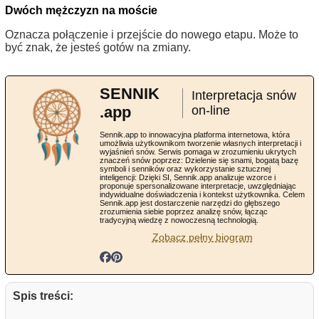
Dwóch mężczyzn na moście
Oznacza połączenie i przejście do nowego etapu. Może to
być znak, że jesteś gotów na zmiany.
SENNIK
Interpretacja snów
.app
on-line
Sennik.app to innowacyjna platforma internetowa, która
umożliwia użytkownikom tworzenie własnych interpretacji i
wyjaśnień snów. Serwis pomaga w zrozumieniu ukrytych
znaczeń snów poprzez: Dzielenie się snami, bogatą bazę
symboli i senników oraz wykorzystanie sztucznej
inteligencji: Dzięki SI, Sennik.app analizuje wzorce i
proponuje spersonalizowane interpretacje, uwzględniając
indywidualne doświadczenia i kontekst użytkownika. Celem
Sennik.app jest dostarczenie narzędzi do głębszego
zrozumienia siebie poprzez analizę snów, łącząc
tradycyjną wiedzę z nowoczesną technologią.
Zobacz pełny biogram
Spis treści: