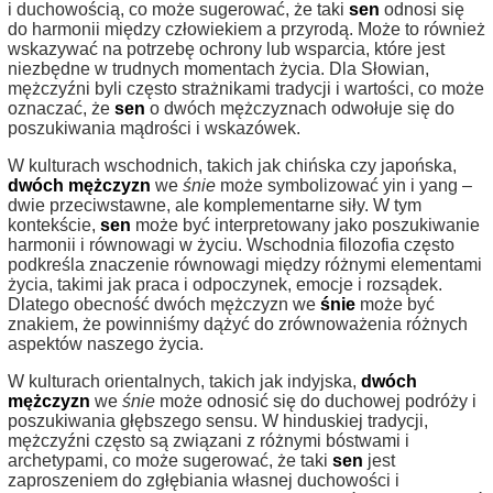
i duchowością, co może sugerować, że taki
sen
odnosi się
do harmonii między człowiekiem a przyrodą. Może to również
wskazywać na potrzebę ochrony lub wsparcia, które jest
niezbędne w trudnych momentach życia. Dla Słowian,
mężczyźni byli często strażnikami tradycji i wartości, co może
oznaczać, że
sen
o dwóch mężczyznach odwołuje się do
poszukiwania mądrości i wskazówek.
W kulturach wschodnich, takich jak chińska czy japońska,
dwóch mężczyzn
we
śnie
może symbolizować yin i yang –
dwie przeciwstawne, ale komplementarne siły. W tym
kontekście,
sen
może być interpretowany jako poszukiwanie
harmonii i równowagi w życiu. Wschodnia filozofia często
podkreśla znaczenie równowagi między różnymi elementami
życia, takimi jak praca i odpoczynek, emocje i rozsądek.
Dlatego obecność dwóch mężczyzn we
śnie
może być
znakiem, że powinniśmy dążyć do zrównoważenia różnych
aspektów naszego życia.
W kulturach orientalnych, takich jak indyjska,
dwóch
mężczyzn
we
śnie
może odnosić się do duchowej podróży i
poszukiwania głębszego sensu. W hinduskiej tradycji,
mężczyźni często są związani z różnymi bóstwami i
archetypami, co może sugerować, że taki
sen
jest
zaproszeniem do zgłębiania własnej duchowości i